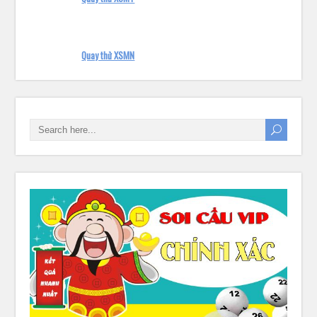
Quay thử XSMN