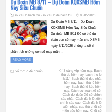
Dự Đoán MB 8/11 – Dự Đoán KQXSMB Hôm
Nay Siêu Chuẩn
soi cau lo bach thu - soi cau lo de bach thu
05/05/2026
Dự Đoán MB 8/11 – Dự Đoán
KQXSMB Hôm Nay Siêu Chuẩn
Dự đoán MB 8/11 Để có thể dự
đoán con số may mắn cho XSMB
ngày 8/11/2026 chúng ta sẽ đi
phân tích những con số may mắn…
READ MORE
3 càng víp hôm nay
,
Bạch
Sổ mơ lô đề chuẩn
thủ de hôm nay
,
bach thu lo
8/11/
,
Bạch thủ lô đẹp nhất
hôm nay
,
bạch thủ lô hôm
nay
,
Bạch thủ lô kép hôm
nay
,
Cách dự đoán xổ số
,
Cách dự đoán Xổ số chính
xác nhất
,
Cách đánh lô xiên
chính xác cao
,
Cách đánh lô
xiên nháy
,
cao thủ chốt số
miền bắc hôm nay
,
Chốt số