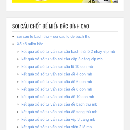
SOI CẦU CHỐT ĐỀ MIỀN BẮC ĐỈNH CAO
soi cau lo bach thu – soi cau lo de bach thu
Xổ số miền bắc
kết quả xổ số tư vấn soi cầu bạch thủ lô 2 nháy víp mb
kết quả xổ số tư vấn soi cầu cặp 3 càng víp mb
kết quả xổ số tư vấn soi cầu lô 10 con mb
kết quả xổ số tư vấn soi cầu đề 4 con mb
kết quả xổ số tư vấn soi cầu đề 6 con mb
kết quả xổ số tư vấn soi cầu đề 8 con mb
kết quả xổ số tư vấn soi cầu đề 10 con mb
kết quả xổ số tư vấn soi cầu đề bạch thủ mb
kết quả xổ số tư vấn soi cầu đề song thủ mb
kết quả xổ số tư vấn soi cầu víp 3 càng mb
kết quả xổ số tư vấn soi cầu xiên 2 lô mb