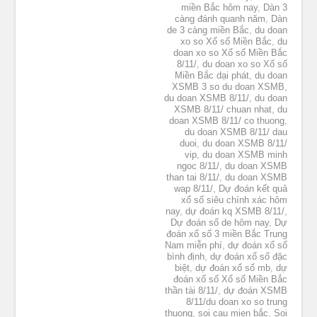
miền Bắc hôm nay
,
Dàn 3
càng đánh quanh năm
,
Dàn
de 3 càng miền Bắc
,
du doan
xo so Xổ số Miền Bắc
,
du
doan xo so Xổ số Miền Bắc
8/11/
,
du doan xo so Xổ số
Miền Bắc dại phát
,
du doan
XSMB 3 so du doan XSMB
,
du doan XSMB 8/11/
,
du doan
XSMB 8/11/ chuan nhat
,
du
doan XSMB 8/11/ co thuong
,
du doan XSMB 8/11/ dau
duoi
,
du doan XSMB 8/11/
vip
,
du doan XSMB minh
ngoc 8/11/
,
du doan XSMB
than tai 8/11/
,
du doan XSMB
wap 8/11/
,
Dự đoán kết quả
xổ số siêu chính xác hôm
nay
,
dự đoán kq XSMB 8/11/
,
Dự đoán số de hôm nay
,
Dự
đoán xổ số 3 miền Bắc Trung
Nam miễn phí
,
dự đoán xổ số
bình định
,
dự đoán xổ số đặc
biệt
,
dự đoán xổ số mb
,
dự
đoán xổ số Xổ số Miền Bắc
thần tài 8/11/
,
dự đoán XSMB
8/11/du doan xo so trung
thuong
,
soi cau mien bắc
,
Soi