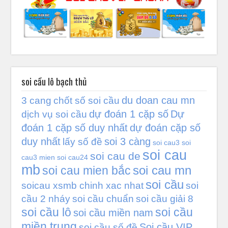
soi cầu lô bạch thủ
du doan cau mn
3 cang
chốt số soi cầu
dự đoán 1 cặp số
Dự
dịch vụ soi cầu
đoán 1 cặp số duy nhất
dự đoán cặp số
duy nhất
soi 3 càng
lấy số đề
soi cau3
soi
soi cau
soi cau de
cau3 mien
soi cau24
mb
soi cau mn
soi cau mien bắc
soi cầu
soicau xsmb chinh xac nhat
soi
cầu 2 nháy
soi cầu chuẩn
soi cầu giải 8
soi cầu lô
soi cầu
soi cầu miền nam
miền trung
Soi cầu VIP
soi cầu số đề