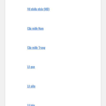
Về nhiều nháy (MB)
Cầu miền Nam
Cầu miền Trung
Lô gan
Lô xiên
Lô kép