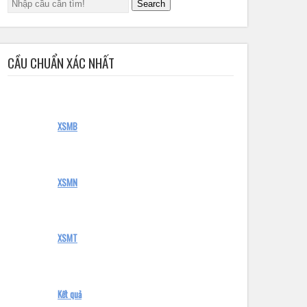
Search
CẦU CHUẨN XÁC NHẤT
XSMB
XSMN
XSMT
Kết quả