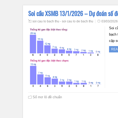
Soi cầu XSMB 13/1/2026 – Dự đoán số đ
soi cau lo bach thu - soi cau lo de bach thu
03/03/2026
Soi c
bạch 
cặp s
REA
Sổ mơ lô đề chuẩn