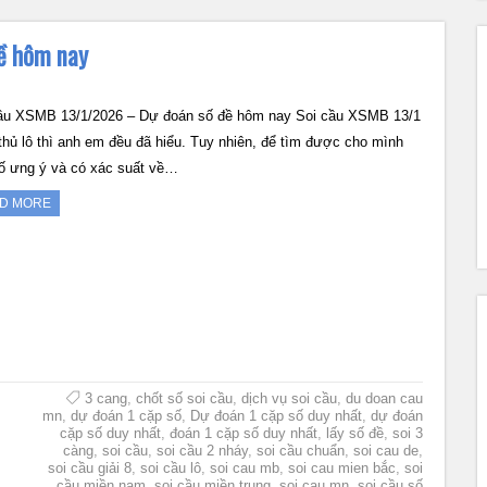
ề hôm nay
ầu XSMB 13/1/2026 – Dự đoán số đề hôm nay Soi cầu XSMB 13/1
thủ lô thì anh em đều đã hiểu. Tuy nhiên, để tìm được cho mình
ố ưng ý và có xác suất về…
D MORE
3 cang
,
chốt số soi cầu
,
dịch vụ soi cầu
,
du doan cau
mn
,
dự đoán 1 cặp số
,
Dự đoán 1 cặp số duy nhất
,
dự đoán
cặp số duy nhất
,
đoán 1 cặp số duy nhất
,
lấy số đề
,
soi 3
càng
,
soi cầu
,
soi cầu 2 nháy
,
soi cầu chuẩn
,
soi cau de
,
soi cầu giải 8
,
soi cầu lô
,
soi cau mb
,
soi cau mien bắc
,
soi
cầu miền nam
,
soi cầu miền trung
,
soi cau mn
,
soi cầu số