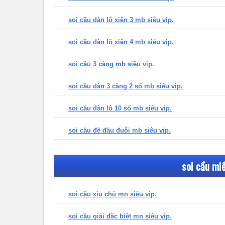
soi cầu dàn lô xiên 3 mb siêu vip.
soi cầu dàn lô xiên 4 mb siêu vip.
soi cầu 3 càng mb siêu vip.
soi cầu dàn 3 càng 2 số mb siêu vip.
soi cầu dàn lô 10 số mb siêu vip.
soi cầu đề đầu đuôi mb siêu vip.
soi cầu mi
soi cầu xỉu chủ mn siêu vip.
soi cầu giải đặc biệt mn siêu vip.