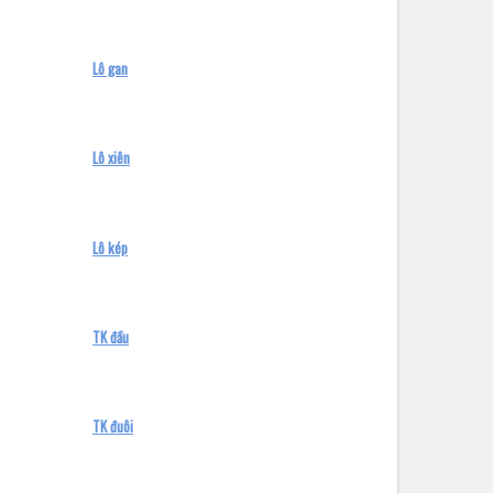
Lô gan
Lô xiên
Lô kép
TK đầu
TK đuôi