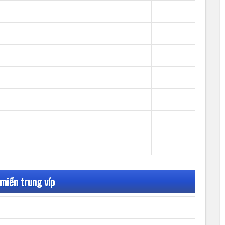
 miền trung víp