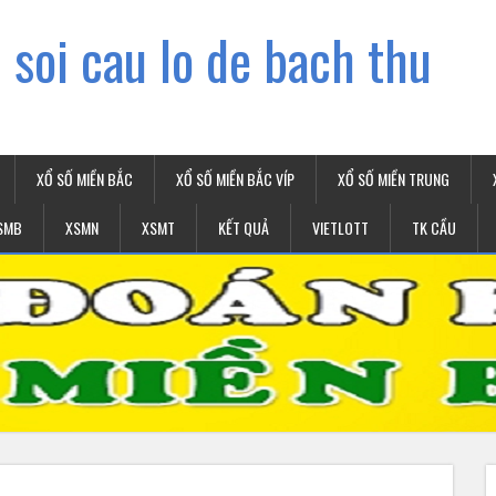
 soi cau lo de bach thu
XỔ SỐ MIỀN BẮC
XỔ SỐ MIỀN BẮC VÍP
XỔ SỐ MIỀN TRUNG
SMB
XSMN
XSMT
KẾT QUẢ
VIETLOTT
TK CẦU