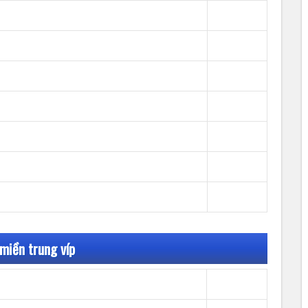
 miền trung víp