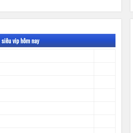
 siêu vip hôm nay