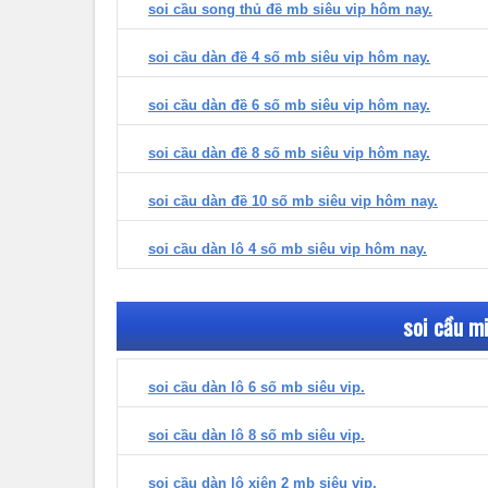
soi cầu song thủ đề mb siêu vip hôm nay.
soi cầu dàn đề 4 số mb siêu vip hôm nay.
soi cầu dàn đề 6 số mb siêu vip hôm nay.
soi cầu dàn đề 8 số mb siêu vip hôm nay.
soi cầu dàn đề 10 số mb siêu vip hôm nay.
soi cầu dàn lô 4 số mb siêu vip hôm nay.
soi cầu m
soi cầu dàn lô 6 số mb siêu vip.
soi cầu dàn lô 8 số mb siêu vip.
soi cầu dàn lô xiên 2 mb siêu vip.