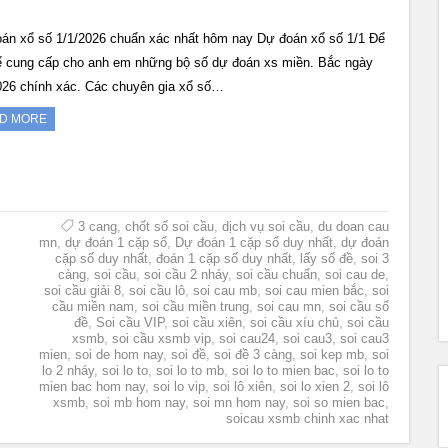
án xổ số 1/1/2026 chuẩn xác nhất hôm nay Dự đoán xổ số 1/1 Để
ể cung cấp cho anh em những bộ số dự đoán xs miền. Bắc ngày
026 chính xác. Các chuyên gia xổ số…
D MORE
3 cang
,
chốt số soi cầu
,
dịch vụ soi cầu
,
du doan cau
mn
,
dự đoán 1 cặp số
,
Dự đoán 1 cặp số duy nhất
,
dự đoán
cặp số duy nhất
,
đoán 1 cặp số duy nhất
,
lấy số đề
,
soi 3
càng
,
soi cầu
,
soi cầu 2 nháy
,
soi cầu chuẩn
,
soi cau de
,
soi cầu giải 8
,
soi cầu lô
,
soi cau mb
,
soi cau mien bắc
,
soi
cầu miền nam
,
soi cầu miền trung
,
soi cau mn
,
soi cầu số
đề
,
Soi cầu VIP
,
soi cầu xiên
,
soi cầu xíu chủ
,
soi cầu
xsmb
,
soi cầu xsmb vip
,
soi cau24
,
soi cau3
,
soi cau3
mien
,
soi de hom nay
,
soi đề
,
soi đề 3 càng
,
soi kep mb
,
soi
lo 2 nháy
,
soi lo to
,
soi lo to mb
,
soi lo to mien bac
,
soi lo to
mien bac hom nay
,
soi lo vip
,
soi lô xiên
,
soi lo xien 2
,
soi lô
xsmb
,
soi mb hom nay
,
soi mn hom nay
,
soi so mien bac
,
soicau xsmb chinh xac nhat