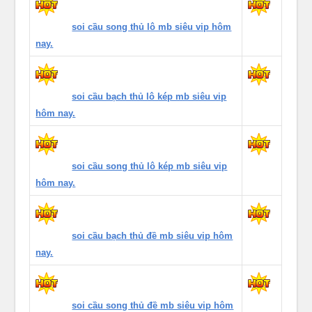
soi cầu song thủ lô mb siêu vip hôm
nay.
soi cầu bạch thủ lô kép mb siêu vip
hôm nay.
soi cầu song thủ lô kép mb siêu vip
hôm nay.
soi cầu bạch thủ đề mb siêu vip hôm
nay.
soi cầu song thủ đề mb siêu vip hôm