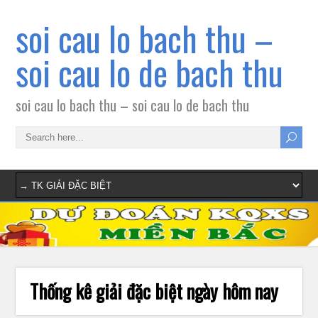
soi cau lo bach thu –
soi cau lo de bach thu
soi cau lo bach thu – soi cau lo de bach thu
Thống kê giải đặc biệt ngày hôm nay