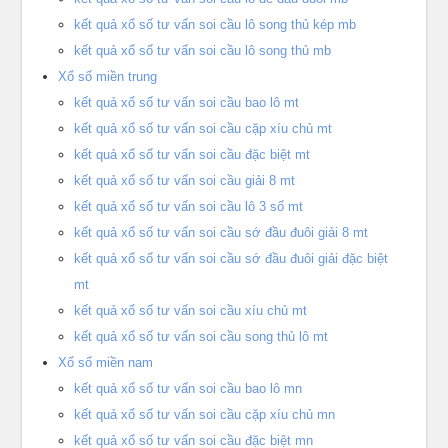
kết quả xổ số tư vấn soi cầu lô song thủ kép mb
kết quả xổ số tư vấn soi cầu lô song thủ mb
Xổ số miền trung
kết quả xổ số tư vấn soi cầu bao lô mt
kết quả xổ số tư vấn soi cầu cặp xíu chủ mt
kết quả xổ số tư vấn soi cầu đặc biệt mt
kết quả xổ số tư vấn soi cầu giải 8 mt
kết quả xổ số tư vấn soi cầu lô 3 số mt
kết quả xổ số tư vấn soi cầu sớ đầu đuôi giải 8 mt
kết quả xổ số tư vấn soi cầu sớ đầu đuôi giải đặc biệt
mt
kết quả xổ số tư vấn soi cầu xíu chủ mt
kết quả xổ số tư vấn soi cầu song thủ lô mt
Xổ số miền nam
kết quả xổ số tư vấn soi cầu bao lô mn
kết quả xổ số tư vấn soi cầu cặp xíu chủ mn
kết quả xổ số tư vấn soi cầu đặc biệt mn