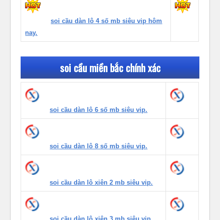
soi cầu dàn lô 4 số mb siêu vip hôm
nay.
soi cầu miền bắc chính xác
soi cầu dàn lô 6 số mb siêu vip.
soi cầu dàn lô 8 số mb siêu vip.
soi cầu dàn lô xiên 2 mb siêu vip.
soi cầu dàn lô xiên 3 mb siêu vip.