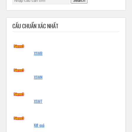
Search
CẦU CHUẨN XÁC NHẤT
XSMB
XSMN
XSMT
Kết quả