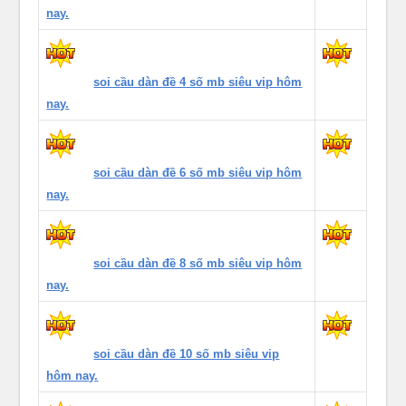
nay.
soi cầu dàn đề 4 số mb siêu vip hôm
nay.
soi cầu dàn đề 6 số mb siêu vip hôm
nay.
soi cầu dàn đề 8 số mb siêu vip hôm
nay.
soi cầu dàn đề 10 số mb siêu vip
hôm nay.