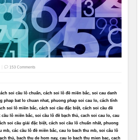
153 Comments
cách soi cầu lô chuẩn, cách soi lô đề miền bắc, soi cau danh
g phap bat lo chuan nhat, phuong phap soi cau lo, cách tính
ách soi lô miền bắc, cách soi cầu đặc biệt, cách soi cầu đề
cầu lô miền bắc, soi cầu lô đề bạch thủ, cach soi cau lo, cau
cách soi cầu giải đặc biệt, cách soi cầu lô chuẩn nhất, phuong
u mb, các cầu lô đề miền bắc, cau lo bach thu mb, soi câu lô
ạch thủ, bach thu de hom nay, cau lo bach thu mien bac, cach