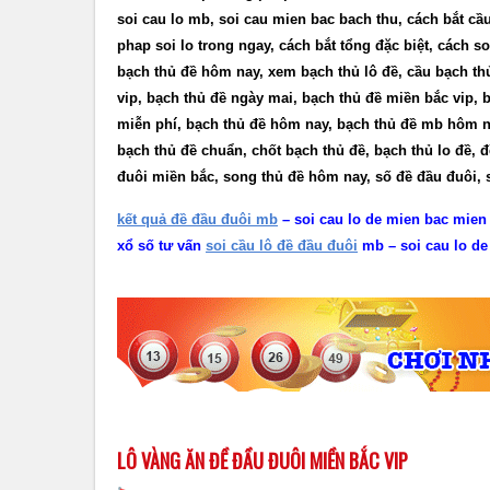
soi cau lo mb, soi cau mien bac bach thu, cách bắt cầ
phap soi lo trong ngay, cách bắt tổng đặc biệt, cách s
bạch thủ đề hôm nay, xem bạch thủ lô đề, cầu bạch th
vip, bạch thủ đề ngày mai, bạch thủ đề miền bắc vip,
miễn phí, bạch thủ đề hôm nay, bạch thủ đề mb hôm na
bạch thủ đề chuẩn, chốt bạch thủ đề, bạch thủ lo đề, đ
đuôi miền bắc, song thủ đề hôm nay, số đề đầu đuôi, 
kết quả đề đầu đuôi mb
– soi cau lo de mien bac mie
xổ số tư vấn
soi cầu lô đề đầu đuôi
mb – soi cau lo de
LÔ VÀNG ĂN ĐỀ ĐẦU ĐUÔI MIỀN BẮC VIP