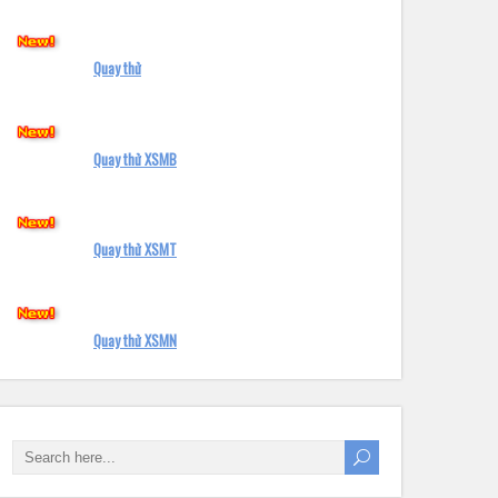
Quay thử
Quay thử XSMB
Quay thử XSMT
Quay thử XSMN