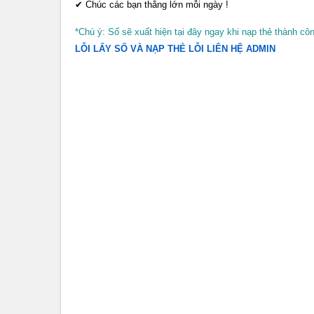
✔ Chúc các bạn thắng lớn mỗi ngày !
*Chú ý: Số sẽ xuất hiện tại đây ngay khi nạp thẻ thành cô
LỖI LẤY SỐ VÀ NẠP THẺ LỖI LIÊN HỆ ADMIN