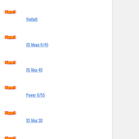
Vietlott
XS Mega 6/45
XS Max 4D
Power 6/55
XS Max 3D