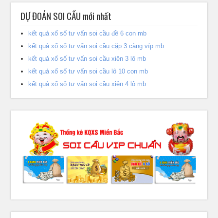
DỰ ĐOÁN SOI CẦU mới nhất
kết quả xổ số tư vấn soi cầu đề 6 con mb
kết quả xổ số tư vấn soi cầu cặp 3 càng víp mb
kết quả xổ số tư vấn soi cầu xiên 3 lô mb
kết quả xổ số tư vấn soi cầu lô 10 con mb
kết quả xổ số tư vấn soi cầu xiên 4 lô mb