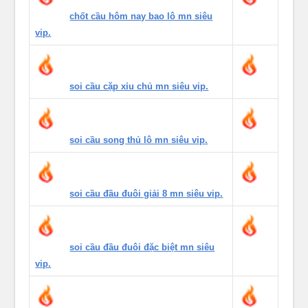
chốt cầu hôm nay bao lô mn siêu
vip.
soi cầu cặp xỉu chủ mn siêu vip.
soi cầu song thủ lô mn siêu vip.
soi cầu đầu đuôi giải 8 mn siêu vip.
soi cầu đầu đuôi đặc biệt mn siêu
vip.