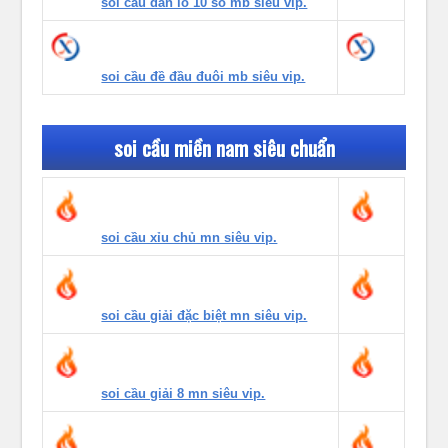
soi cầu dàn lô 10 số mb siêu vip.
soi cầu đề đầu đuôi mb siêu vip.
soi cầu miền nam siêu chuẩn
soi cầu xỉu chủ mn siêu vip.
soi cầu giải đặc biệt mn siêu vip.
soi cầu giải 8 mn siêu vip.