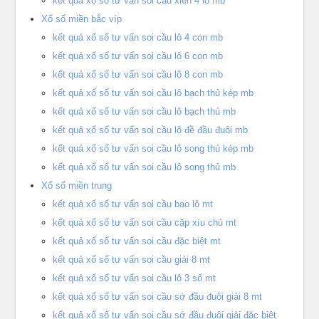
kết quả xổ số tư vấn soi cầu xiên 4 lô mb
Xổ số miền bắc víp
kết quả xổ số tư vấn soi cầu lô 4 con mb
kết quả xổ số tư vấn soi cầu lô 6 con mb
kết quả xổ số tư vấn soi cầu lô 8 con mb
kết quả xổ số tư vấn soi cầu lô bạch thủ kép mb
kết quả xổ số tư vấn soi cầu lô bạch thủ mb
kết quả xổ số tư vấn soi cầu lô đề đầu đuôi mb
kết quả xổ số tư vấn soi cầu lô song thủ kép mb
kết quả xổ số tư vấn soi cầu lô song thủ mb
Xổ số miền trung
kết quả xổ số tư vấn soi cầu bao lô mt
kết quả xổ số tư vấn soi cầu cặp xíu chủ mt
kết quả xổ số tư vấn soi cầu đặc biệt mt
kết quả xổ số tư vấn soi cầu giải 8 mt
kết quả xổ số tư vấn soi cầu lô 3 số mt
kết quả xổ số tư vấn soi cầu sớ đầu đuôi giải 8 mt
kết quả xổ số tư vấn soi cầu sớ đầu đuôi giải đặc biệt