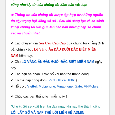
cũng như Uy tín của chúng tôi đảm bảo với bạn
☀ Thông tin của chúng tôi được tập hợp từ những nguồn
tin cậy trọng hội đồng xổ số . Sau khi sàng lọc và so sánh
khớp chúng tôi với gửi đến các bạn những cặp số chính
xác và chuẩn nhất.
✔
Các chuyên gia
Soi Cầu Cao Cấp
của chúng tôi khẳng định
bắt chính xác
. Lô Vàng Ăn ĐẦU ĐUÔI ĐẶC BIỆT MIỀN
NAM
hôm nay.
✔ Cầu
LÔ VÀNG ĂN ĐẦU ĐUÔI ĐẶC BIỆT MIỀN NAM
ngày
nay
✔ Các bạn sẽ nhận được số khi nạp thẻ thành công
.
✔ Có thể nạp cộng dồn (
Ví dụ 10 cái 100k
)
✔ Hỗ trợ :
Viettel, Mobiphone, Vinaphone, Gate, VNMobile…
✔ Chúc các bạn thắng lớn mỗi ngày !
*Chú ý: Số sẽ xuất hiện tại đây ngay khi nạp thẻ thành công!
LỖI LẤY SỐ VÀ NẠP THẺ LỖI LIÊN HỆ ADMIN