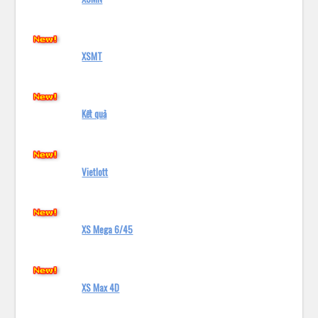
XSMT
Kết quả
Vietlott
XS Mega 6/45
XS Max 4D