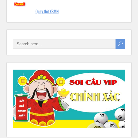
Quay thử XSMN