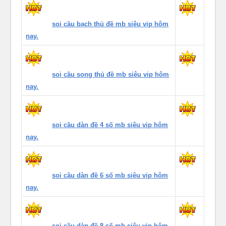
soi cầu bạch thủ đề mb siêu vip hôm
nay.
soi cầu song thủ đề mb siêu vip hôm
nay.
soi cầu dàn đề 4 số mb siêu vip hôm
nay.
soi cầu dàn đề 6 số mb siêu vip hôm
nay.
soi cầu dàn đề 8 số mb siêu vip hôm