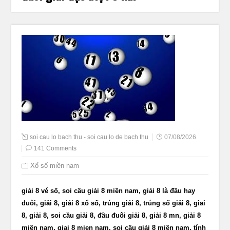
soi cau lo bach thu - soi cau lo de bach thu
07/08/2026
141 Comments
Xổ số miền nam
giải 8 vé số, soi cầu giải 8 miền nam, giải 8 là đầu hay
đuôi, giải 8, giải 8 xổ số, trúng giải 8, trúng số giải 8, giai
8, giải 8, soi cầu giải 8, đầu đuôi giải 8, giải 8 mn, giải 8
miền nam, giai 8 mien nam, soi cầu giải 8 miền nam, tính