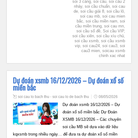
soi 3 càng
,
soi cầu
,
soi cầu 2
nháy
,
soi cầu chuẩn
,
soi cau
de
,
soi cầu giải 8
,
soi cầu lô
,
soi cau mb
,
soi cau mien
bắc
,
soi cầu miền nam
,
soi
cầu miền trung
,
soi cau mn
,
soi cầu số đề
,
Soi cầu VIP
,
soi cầu xiên
,
soi cầu xíu chủ
,
soi cầu xsmb
,
soi cầu xsmb
vip
,
soi cau24
,
soi cau3
,
soi
cau3 mien
,
soicau xsmb
chinh xac nhat
Dự đoán xsmb 16/12/2026 – Dự đoán xổ số
miền bắc
soi cau lo bach thu - soi cau lo de bach thu
08/05/2026
Dự đoán xsmb 16/12/2026 – Dự
đoán xổ số miền bắc Dự Đoán
XSMB 16/12/2026 – Các chuyên
soi cầu MB sẽ dựa vào dữ liệu
kqxsmb trong nhiều ngày… để đưa ra dự đoán xổ số miền