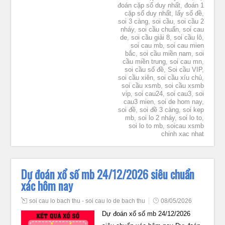
đoán cặp số duy nhất
,
đoán 1
cặp số duy nhất
,
lấy số đề
,
soi 3 càng
,
soi cầu
,
soi cầu 2
nháy
,
soi cầu chuẩn
,
soi cau
de
,
soi cầu giải 8
,
soi cầu lô
,
soi cau mb
,
soi cau mien
bắc
,
soi cầu miền nam
,
soi
cầu miền trung
,
soi cau mn
,
soi cầu số đề
,
Soi cầu VIP
,
soi cầu xiên
,
soi cầu xíu chủ
,
soi cầu xsmb
,
soi cầu xsmb
vip
,
soi cau24
,
soi cau3
,
soi
cau3 mien
,
soi de hom nay
,
soi đề
,
soi đề 3 càng
,
soi kep
mb
,
soi lo 2 nháy
,
soi lo to
,
soi lo to mb
,
soicau xsmb
chinh xac nhat
Dự đoán xổ số mb 24/12/2026 siêu chuẩn
xác hôm nay
soi cau lo bach thu - soi cau lo de bach thu
08/05/2026
Dự đoán xổ số mb 24/12/2026