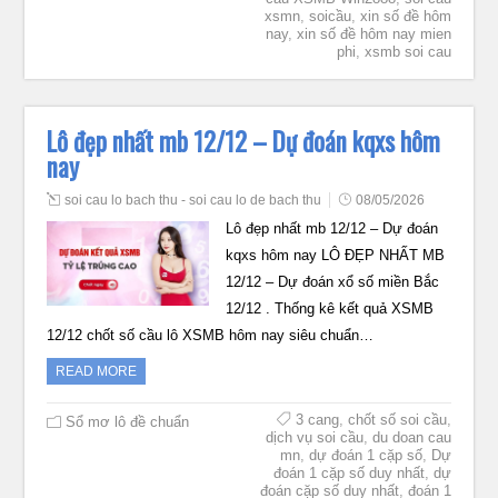
xsmn
,
soicầu
,
xin số đề hôm
nay
,
xin số đề hôm nay mien
phi
,
xsmb soi cau
Lô đẹp nhất mb 12/12 – Dự đoán kqxs hôm
nay
soi cau lo bach thu - soi cau lo de bach thu
08/05/2026
Lô đẹp nhất mb 12/12 – Dự đoán
kqxs hôm nay LÔ ĐẸP NHẤT MB
12/12 – Dự đoán xổ số miền Bắc
12/12 . Thống kê kết quả XSMB
12/12 chốt số cầu lô XSMB hôm nay siêu chuẩn…
READ MORE
3 cang
,
chốt số soi cầu
,
Sổ mơ lô đề chuẩn
dịch vụ soi cầu
,
du doan cau
mn
,
dự đoán 1 cặp số
,
Dự
đoán 1 cặp số duy nhất
,
dự
đoán cặp số duy nhất
,
đoán 1