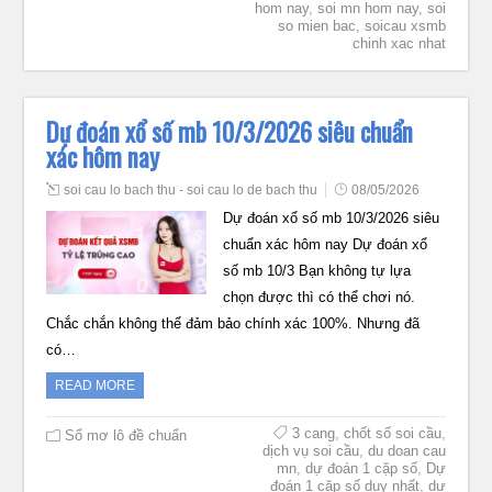
hom nay
,
soi mn hom nay
,
soi
so mien bac
,
soicau xsmb
chinh xac nhat
Dự đoán xổ số mb 10/3/2026 siêu chuẩn
xác hôm nay
soi cau lo bach thu - soi cau lo de bach thu
08/05/2026
Dự đoán xổ số mb 10/3/2026 siêu
chuẩn xác hôm nay Dự đoán xổ
số mb 10/3 Bạn không tự lựa
chọn được thì có thể chơi nó.
Chắc chắn không thể đảm bảo chính xác 100%. Nhưng đã
có…
READ MORE
3 cang
,
chốt số soi cầu
,
Sổ mơ lô đề chuẩn
dịch vụ soi cầu
,
du doan cau
mn
,
dự đoán 1 cặp số
,
Dự
đoán 1 cặp số duy nhất
,
dự