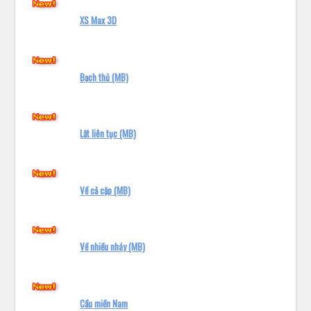
XS Max 3D
Bạch thủ (MB)
Lật liên tục (MB)
Về cả cặp (MB)
Về nhiều nháy (MB)
Cầu miền Nam