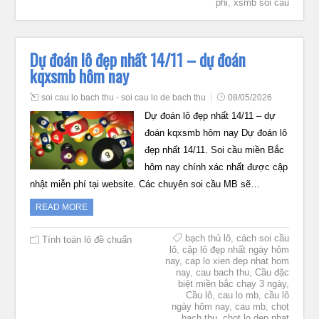
phi
,
xsmb soi cau
Dự đoán lô đẹp nhất 14/11 – dự đoán
kqxsmb hôm nay
soi cau lo bach thu - soi cau lo de bach thu
08/05/2026
Dự đoán lô đẹp nhất 14/11 – dự
đoán kqxsmb hôm nay Dự đoán lô
đẹp nhất 14/11. Soi cầu miền Bắc
hôm nay chính xác nhất được cập
nhật miễn phí tại website. Các chuyên soi cầu MB sẽ…
READ MORE
bạch thủ lô
,
cách soi cầu
Tính toán lô đề chuẩn
lô
,
cặp lô đẹp nhất ngày hôm
nay
,
cap lo xien dep nhat hom
nay
,
cau bach thu
,
Cầu đặc
biệt miền bắc chạy 3 ngày
,
Cầu lô
,
cau lo mb
,
cầu lô
ngày hôm nay
,
cau mb
,
chot
bach thu
,
chot lo dep nhat