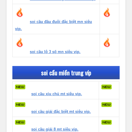
soi cầu đầu đuôi đặc biệt mn siêu
vip.
soi cầu lô 3 số mn siêu vip.
soi cầu miền trung víp
soi cầu xỉu chủ mt siêu vip.
soi cầu giải đặc biệt mt siêu vip.
soi cầu giải 8 mt siêu vip.