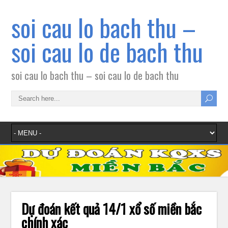
soi cau lo bach thu –
soi cau lo de bach thu
soi cau lo bach thu – soi cau lo de bach thu
Dự đoán kết quả 14/1 xổ số miền bắc
chính xác