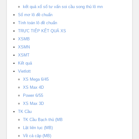
kết quả xổ số tư vấn soi cầu song thủ lô mn
Sổ mơ lô đề chuẩn
Tính toán lô đề chuẩn
TRỰC TIẾP KẾT QUẢ XS
XSMB
XSMN
XSMT
Kết quả
Vietlott
XS Mega 6/45
XS Max 4D
Power 6/55
XS Max 3D
TK Cầu
TK Cầu Bạch thủ (MB
Lật liên tục (MB)
Về cả cặp (MB)