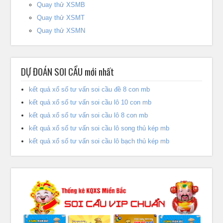
Quay thử XSMB
Quay thử XSMT
Quay thử XSMN
DỰ ĐOÁN SOI CẦU mới nhất
kết quả xổ số tư vấn soi cầu đề 8 con mb
kết quả xổ số tư vấn soi cầu lô 10 con mb
kết quả xổ số tư vấn soi cầu lô 8 con mb
kết quả xổ số tư vấn soi cầu lô song thủ kép mb
kết quả xổ số tư vấn soi cầu lô bạch thủ kép mb