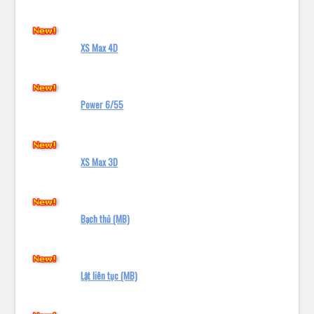
XS Max 4D
Power 6/55
XS Max 3D
Bạch thủ (MB)
Lật liên tục (MB)