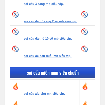
soi cầu 3 càng mb siêu vip.
soi cầu dàn 3 càng 2 số mb siêu vip.
soi cầu dàn lô 10 số mb siêu vip.
soi cầu đề đầu đuôi mb siêu vip.
soi cầu miền nam siêu chuẩn
soi cầu xỉu chủ mn siêu vip.