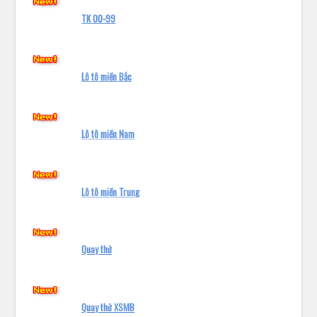
TK 00-99
Lô tô miền Bắc
Lô tô miền Nam
Lô tô miền Trung
Quay thử
Quay thử XSMB