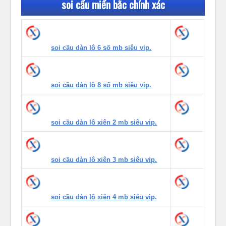
soi cầu miền bắc chính xác
soi cầu dàn lô 6 số mb siêu vip.
soi cầu dàn lô 8 số mb siêu vip.
soi cầu dàn lô xiên 2 mb siêu vip.
soi cầu dàn lô xiên 3 mb siêu vip.
soi cầu dàn lô xiên 4 mb siêu vip.