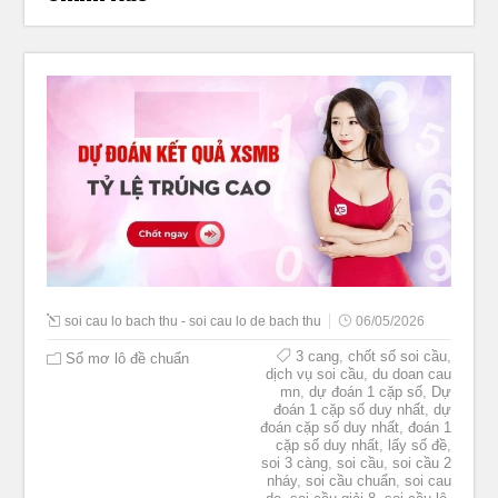
soi cau lo bach thu - soi cau lo de bach thu
06/05/2026
3 cang
,
chốt số soi cầu
,
Sổ mơ lô đề chuẩn
dịch vụ soi cầu
,
du doan cau
mn
,
dự đoán 1 cặp số
,
Dự
đoán 1 cặp số duy nhất
,
dự
đoán cặp số duy nhất
,
đoán 1
cặp số duy nhất
,
lấy số đề
,
soi 3 càng
,
soi cầu
,
soi cầu 2
nháy
,
soi cầu chuẩn
,
soi cau