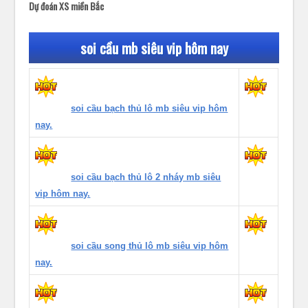
Dự đoán XS miền Bắc
soi cầu mb siêu vip hôm nay
soi cầu bạch thủ lô mb siêu vip hôm
nay.
soi cầu bạch thủ lô 2 nháy mb siêu
vip hôm nay.
soi cầu song thủ lô mb siêu vip hôm
nay.