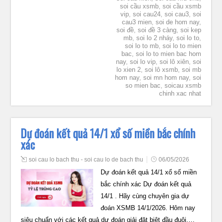
soi cầu xsmb
,
soi cầu xsmb
vip
,
soi cau24
,
soi cau3
,
soi
cau3 mien
,
soi de hom nay
,
soi đề
,
soi đề 3 càng
,
soi kep
mb
,
soi lo 2 nháy
,
soi lo to
,
soi lo to mb
,
soi lo to mien
bac
,
soi lo to mien bac hom
nay
,
soi lo vip
,
soi lô xiên
,
soi
lo xien 2
,
soi lô xsmb
,
soi mb
hom nay
,
soi mn hom nay
,
soi
so mien bac
,
soicau xsmb
chinh xac nhat
Dự đoán kết quả 14/1 xổ số miền bắc chính
xác
soi cau lo bach thu - soi cau lo de bach thu
06/05/2026
Dự đoán kết quả 14/1 xổ số miền
bắc chính xác Dự đoán kết quả
14/1 . Hãy cùng chuyên gia dự
đoán XSMB 14/1/2026. Hôm nay
siêu chuẩn với các kết quả dự đoán giải đặt biệt đầu đuôi,…