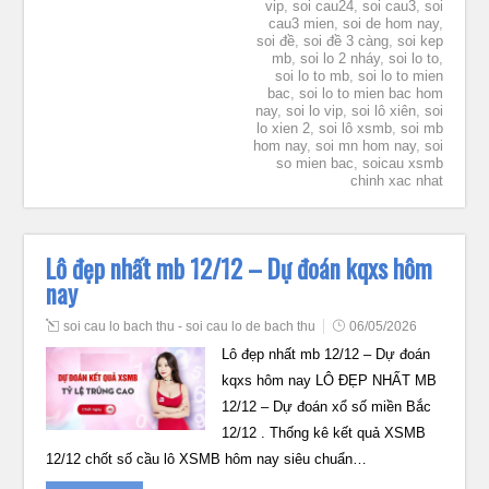
vip
,
soi cau24
,
soi cau3
,
soi
cau3 mien
,
soi de hom nay
,
soi đề
,
soi đề 3 càng
,
soi kep
mb
,
soi lo 2 nháy
,
soi lo to
,
soi lo to mb
,
soi lo to mien
bac
,
soi lo to mien bac hom
nay
,
soi lo vip
,
soi lô xiên
,
soi
lo xien 2
,
soi lô xsmb
,
soi mb
hom nay
,
soi mn hom nay
,
soi
so mien bac
,
soicau xsmb
chinh xac nhat
Lô đẹp nhất mb 12/12 – Dự đoán kqxs hôm
nay
soi cau lo bach thu - soi cau lo de bach thu
06/05/2026
Lô đẹp nhất mb 12/12 – Dự đoán
kqxs hôm nay LÔ ĐẸP NHẤT MB
12/12 – Dự đoán xổ số miền Bắc
12/12 . Thống kê kết quả XSMB
12/12 chốt số cầu lô XSMB hôm nay siêu chuẩn…