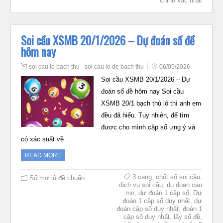
chinh xac nhat
Soi cầu XSMB 20/1/2026 – Dự đoán số đề
hôm nay
soi cau lo bach thu - soi cau lo de bach thu
06/05/2026
Soi cầu XSMB 20/1/2026 – Dự
đoán số đề hôm nay Soi cầu
XSMB 20/1 bạch thủ lô thì anh em
đều đã hiểu. Tuy nhiên, để tìm
được cho mình cặp số ưng ý và
có xác suất về…
READ MORE
3 cang
,
chốt số soi cầu
,
Sổ mơ lô đề chuẩn
dịch vụ soi cầu
,
du doan cau
mn
,
dự đoán 1 cặp số
,
Dự
đoán 1 cặp số duy nhất
,
dự
đoán cặp số duy nhất
,
đoán 1
cặp số duy nhất
,
lấy số đề
,