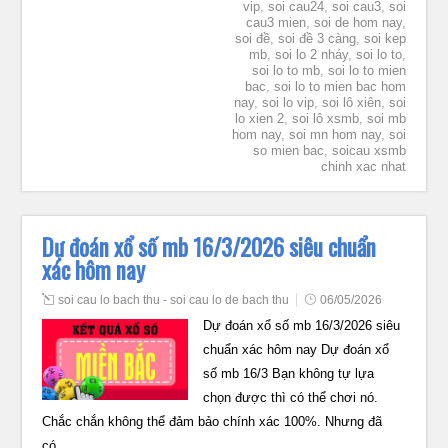
vip
,
soi cau24
,
soi cau3
,
soi
cau3 mien
,
soi de hom nay
,
soi đề
,
soi đề 3 càng
,
soi kep
mb
,
soi lo 2 nháy
,
soi lo to
,
soi lo to mb
,
soi lo to mien
bac
,
soi lo to mien bac hom
nay
,
soi lo vip
,
soi lô xiên
,
soi
lo xien 2
,
soi lô xsmb
,
soi mb
hom nay
,
soi mn hom nay
,
soi
so mien bac
,
soicau xsmb
chinh xac nhat
Dự đoán xổ số mb 16/3/2026 siêu chuẩn
xác hôm nay
soi cau lo bach thu - soi cau lo de bach thu
06/05/2026
Dự đoán xổ số mb 16/3/2026 siêu
chuẩn xác hôm nay Dự đoán xổ
số mb 16/3 Bạn không tự lựa
chọn được thì có thể chơi nó.
Chắc chắn không thể đảm bảo chính xác 100%. Nhưng đã
có…