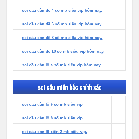
soi cầu dàn đề 4 số mb siêu vip hôm nay.
soi cầu dàn đề 6 số mb siêu vip hôm nay.
soi cầu dàn đề 8 số mb siêu vip hôm nay.
soi cầu dàn đề 10 số mb siêu vip hôm nay.
soi cầu dàn lô 4 số mb siêu vip hôm nay.
soi cầu miền bắc chính xác
soi cầu dàn lô 6 số mb siêu vip.
soi cầu dàn lô 8 số mb siêu vip.
soi cầu dàn lô xiên 2 mb siêu vip.