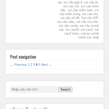
de
,
soi cầu giải 8
,
soi cầu lô
,
soi cau mb
,
soi cau mien
bắc
,
soi cầu miền nam
,
soi
cầu miền trung
,
soi cau mn
,
soi cầu số đề
,
Soi cầu VIP
,
soi cầu xiên
,
soi cầu xíu chủ
,
soi cầu xsmb
,
soi cầu xsmb
vip
,
soi cau24
,
soi cau3
,
soi
cau3 mien
,
soicau xsmb
chinh xac nhat
Post navigation
← Previous
1
2
3
4
5
Next →
Search