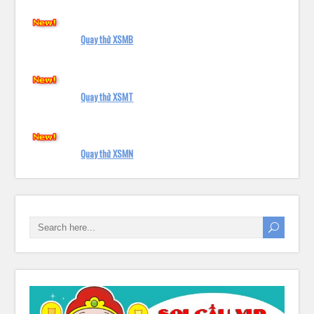
Quay thử XSMB
Quay thử XSMT
Quay thử XSMN