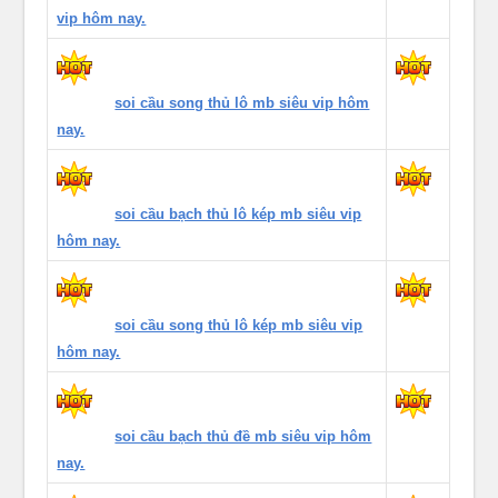
vip hôm nay.
soi cầu song thủ lô mb siêu vip hôm
nay.
soi cầu bạch thủ lô kép mb siêu vip
hôm nay.
soi cầu song thủ lô kép mb siêu vip
hôm nay.
soi cầu bạch thủ đề mb siêu vip hôm
nay.