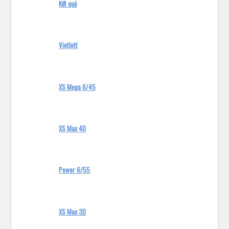
Kết quả
Vietlott
XS Mega 6/45
XS Max 4D
Power 6/55
XS Max 3D