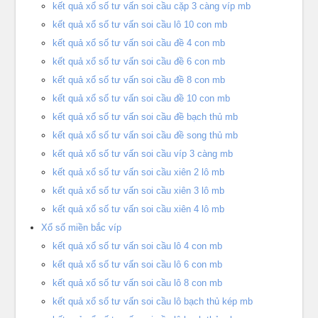
kết quả xổ số tư vấn soi cầu cặp 3 càng víp mb
kết quả xổ số tư vấn soi cầu lô 10 con mb
kết quả xổ số tư vấn soi cầu đề 4 con mb
kết quả xổ số tư vấn soi cầu đề 6 con mb
kết quả xổ số tư vấn soi cầu đề 8 con mb
kết quả xổ số tư vấn soi cầu đề 10 con mb
kết quả xổ số tư vấn soi cầu đề bạch thủ mb
kết quả xổ số tư vấn soi cầu đề song thủ mb
kết quả xổ số tư vấn soi cầu víp 3 càng mb
kết quả xổ số tư vấn soi cầu xiên 2 lô mb
kết quả xổ số tư vấn soi cầu xiên 3 lô mb
kết quả xổ số tư vấn soi cầu xiên 4 lô mb
Xổ số miền bắc víp
kết quả xổ số tư vấn soi cầu lô 4 con mb
kết quả xổ số tư vấn soi cầu lô 6 con mb
kết quả xổ số tư vấn soi cầu lô 8 con mb
kết quả xổ số tư vấn soi cầu lô bạch thủ kép mb