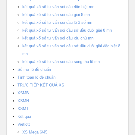
kết quả xổ số tư vấn soi cầu đặc biệt mn
kết quả xổ số tư vấn soi cầu giải 8 mn
kết quả xổ số tư vấn soi cầu lô 3 số mn
kết quả xổ số tư vấn soi cầu sớ đầu đuôi giải 8 mn
kết quả xổ số tư vấn soi cầu xíu chủ mn
kết quả xổ số tư vấn soi cầu sớ đầu đuôi giải đặc biệt 8
mn
kết quả xổ số tư vấn soi cầu song thủ lô mn
Sổ mơ lô đề chuẩn
Tính toán lô đề chuẩn
TRỰC TIẾP KẾT QUẢ XS
XSMB
XSMN
XSMT
Kết quả
Vietlott
XS Mega 6/45