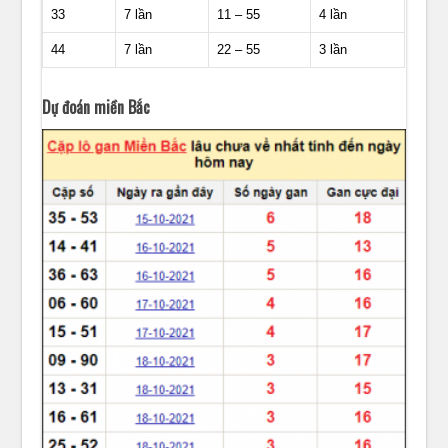
33
7 lần
11 – 55
4 lần
44
7 lần
22 – 55
3 lần
Dự đoán miền Bắc