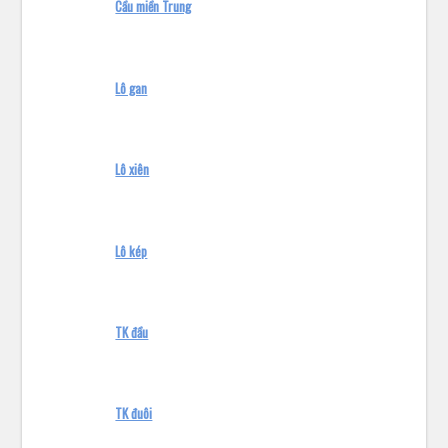
Cầu miền Trung
Lô gan
Lô xiên
Lô kép
TK đầu
TK đuôi