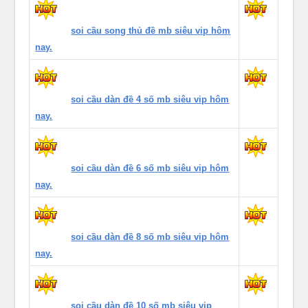
soi cầu song thủ đề mb siêu vip hôm
nay.
soi cầu dàn đề 4 số mb siêu vip hôm
nay.
soi cầu dàn đề 6 số mb siêu vip hôm
nay.
soi cầu dàn đề 8 số mb siêu vip hôm
nay.
soi cầu dàn đề 10 số mb siêu vip