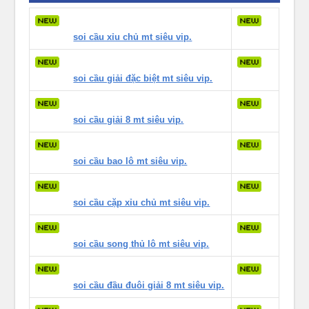
soi cầu xỉu chủ mt siêu vip.
soi cầu giải đặc biệt mt siêu vip.
soi cầu giải 8 mt siêu vip.
soi cầu bao lô mt siêu vip.
soi cầu cặp xỉu chủ mt siêu vip.
soi cầu song thủ lô mt siêu vip.
soi cầu đầu đuôi giải 8 mt siêu vip.