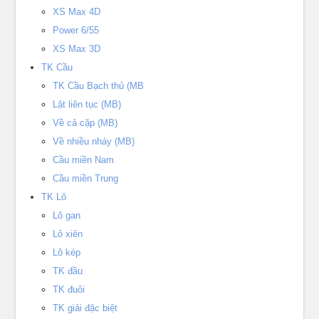
XS Max 4D
Power 6/55
XS Max 3D
TK Cầu
TK Cầu Bạch thủ (MB
Lật liên tục (MB)
Về cả cặp (MB)
Về nhiều nháy (MB)
Cầu miền Nam
Cầu miền Trung
TK Lô
Lô gan
Lô xiên
Lô kép
TK đầu
TK đuôi
TK giải đặc biệt