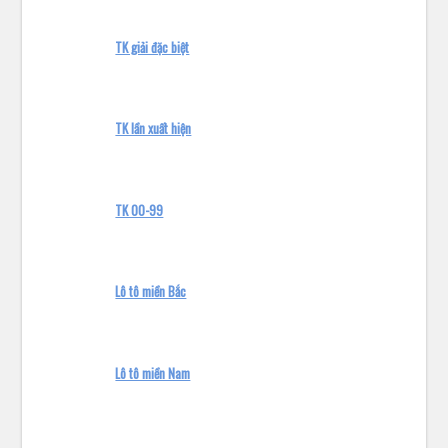
TK giải đặc biệt
TK lần xuất hiện
TK 00-99
Lô tô miền Bắc
Lô tô miền Nam