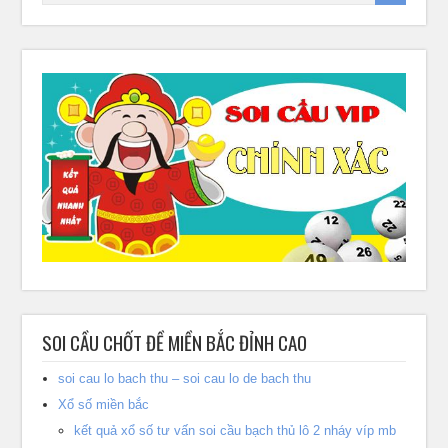
SOI CẦU CHỐT ĐỀ MIỀN BẮC ĐỈNH CAO
soi cau lo bach thu – soi cau lo de bach thu
Xổ số miền bắc
kết quả xổ số tư vấn soi cầu bạch thủ lô 2 nháy víp mb