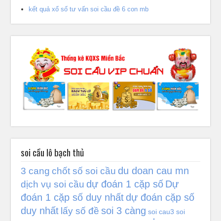
kết quả xổ số tư vấn soi cầu đề 6 con mb
soi cầu lô bạch thủ
du doan cau mn
3 cang
chốt số soi cầu
dự đoán 1 cặp số
Dự
dịch vụ soi cầu
đoán 1 cặp số duy nhất
dự đoán cặp số
duy nhất
soi 3 càng
lấy số đề
soi cau3
soi