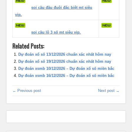
soi cầu đầu đuôi đặc biệt mt siêu
vip.
soi cầu lô 3 số mt siêu vip.
Related Posts:
Dự đoán xổ số 13/12/2026 chuẩn xác nhất hôm nay
Dự đoán xổ số 19/12/2026 chuẩn xác nhất hôm nay
Dự đoán xsmb 10/12/2026 – Dự đoán xổ số miền bắc
Dự đoán xsmb 16/12/2026 – Dự đoán xổ số miền bắc
← Previous post
Next post →