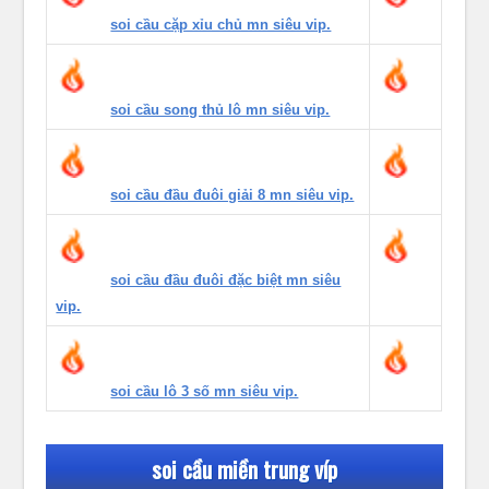
soi cầu cặp xỉu chủ mn siêu vip.
soi cầu song thủ lô mn siêu vip.
soi cầu đầu đuôi giải 8 mn siêu vip.
soi cầu đầu đuôi đặc biệt mn siêu
vip.
soi cầu lô 3 số mn siêu vip.
soi cầu miền trung víp