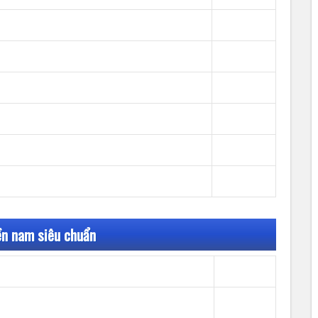
ền nam siêu chuẩn