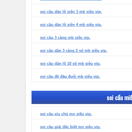
soi cầu dàn lô xiên 3 mb siêu vip.
soi cầu dàn lô xiên 4 mb siêu vip.
soi cầu 3 càng mb siêu vip.
soi cầu dàn 3 càng 2 số mb siêu vip.
soi cầu dàn lô 10 số mb siêu vip.
soi cầu đề đầu đuôi mb siêu vip.
soi cầu mi
soi cầu xỉu chủ mn siêu vip.
soi cầu giải đặc biệt mn siêu vip.