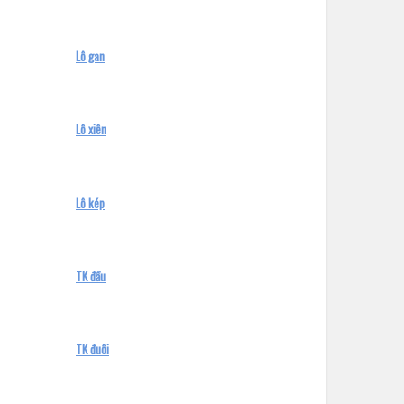
Lô gan
Lô xiên
Lô kép
TK đầu
TK đuôi