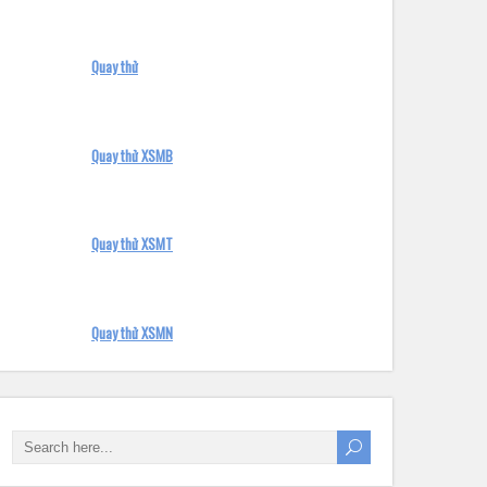
Quay thử
Quay thử XSMB
Quay thử XSMT
Quay thử XSMN