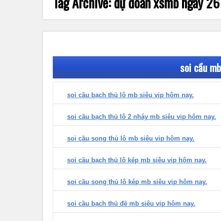
Tag Archive:
dự đoán xsmb ngày 26
soi cầu mb
soi cầu bạch thủ lô mb siêu vip hôm nay.
soi cầu bạch thủ lô 2 nháy mb siêu vip hôm nay.
soi cầu song thủ lô mb siêu vip hôm nay.
soi cầu bạch thủ lô kép mb siêu vip hôm nay.
soi cầu song thủ lô kép mb siêu vip hôm nay.
soi cầu bạch thủ đề mb siêu vip hôm nay.