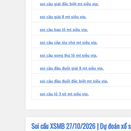
soi cầu giải đặc biệt mt siêu vip.
soi cầu giải 8 mt siêu vip.
soi cầu bao lô mt siêu vip.
soi cầu cặp xỉu chủ mt siêu vip.
soi cầu song thủ lô mt siêu vip.
soi cầu đầu đuôi giải 8 mt siêu vip.
soi cầu đầu đuôi đặc biệt mt siêu vip.
soi cầu lô 3 số mt siêu vip.
Soi cầu XSMB 27/10/2026 | Dự đoán xổ s