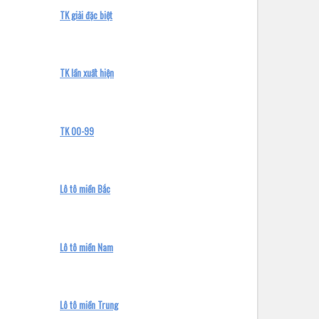
TK giải đặc biệt
TK lần xuất hiện
TK 00-99
Lô tô miền Bắc
Lô tô miền Nam
Lô tô miền Trung