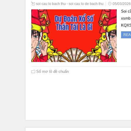
soi cau lo bach thu - soi cau lo de bach thu
05/03/2026
Soi c
xsmb 
KQXS 
REA
Sổ mơ lô đề chuẩn