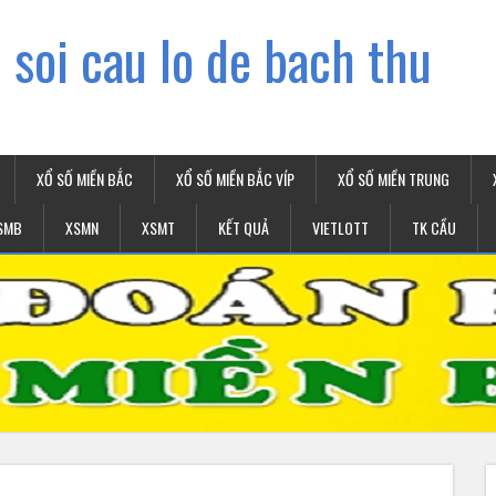
 soi cau lo de bach thu
XỔ SỐ MIỀN BẮC
XỔ SỐ MIỀN BẮC VÍP
XỔ SỐ MIỀN TRUNG
SMB
XSMN
XSMT
KẾT QUẢ
VIETLOTT
TK CẦU