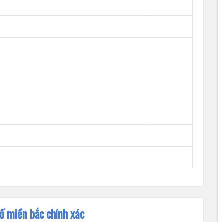
ố miền bắc chính xác