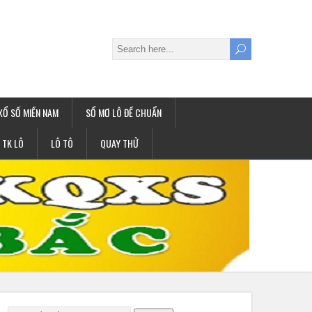
XỔ SỐ MIỀN NAM
SỔ MƠ LÔ ĐỀ CHUẨN
TK LÔ
LÔ TÔ
QUAY THỬ