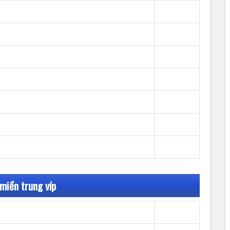
 miền trung víp