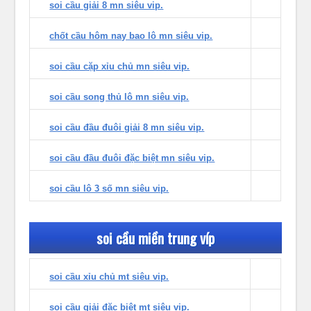
soi cầu giải 8 mn siêu vip.
chốt cầu hôm nay bao lô mn siêu vip.
soi cầu cặp xỉu chủ mn siêu vip.
soi cầu song thủ lô mn siêu vip.
soi cầu đầu đuôi giải 8 mn siêu vip.
soi cầu đầu đuôi đặc biệt mn siêu vip.
soi cầu lô 3 số mn siêu vip.
soi cầu miền trung víp
soi cầu xỉu chủ mt siêu vip.
soi cầu giải đặc biệt mt siêu vip.