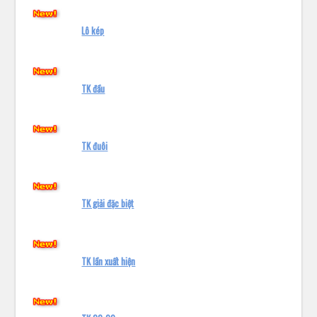
Lô kép
TK đầu
TK đuôi
TK giải đặc biệt
TK lần xuất hiện