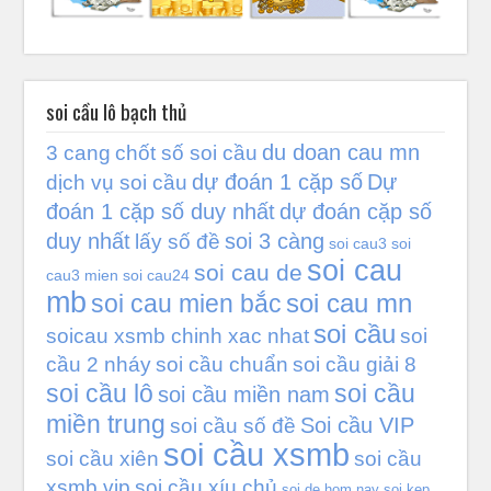
soi cầu lô bạch thủ
du doan cau mn
3 cang
chốt số soi cầu
dự đoán 1 cặp số
Dự
dịch vụ soi cầu
đoán 1 cặp số duy nhất
dự đoán cặp số
duy nhất
soi 3 càng
lấy số đề
soi cau3
soi
soi cau
soi cau de
cau3 mien
soi cau24
mb
soi cau mn
soi cau mien bắc
soi cầu
soicau xsmb chinh xac nhat
soi
cầu 2 nháy
soi cầu chuẩn
soi cầu giải 8
soi cầu lô
soi cầu
soi cầu miền nam
miền trung
Soi cầu VIP
soi cầu số đề
soi cầu xsmb
soi cầu xiên
soi cầu
xsmb vip
soi cầu xíu chủ
soi de hom nay
soi kep