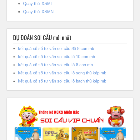
Quay thử XSMT
Quay thử XSMN
DỰ ĐOÁN SOI CẦU mới nhất
kết quả xổ số tư vấn soi cầu đề 8 con mb
kết quả xổ số tư vấn soi cầu lô 10 con mb
kết quả xổ số tư vấn soi cầu lô 8 con mb
kết quả xổ số tư vấn soi cầu lô song thủ kép mb
kết quả xổ số tư vấn soi cầu lô bạch thủ kép mb