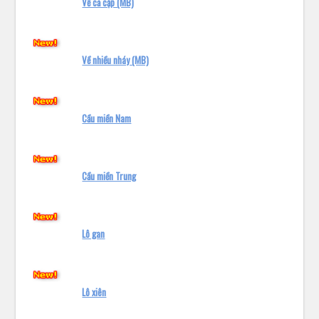
Về cả cặp (MB)
Về nhiều nháy (MB)
Cầu miền Nam
Cầu miền Trung
Lô gan
Lô xiên