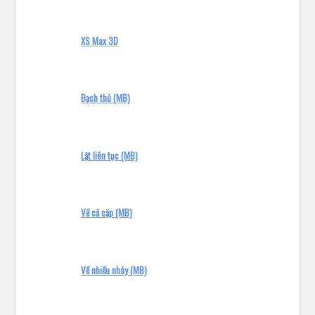
XS Max 3D
Bạch thủ (MB)
Lật liên tục (MB)
Về cả cặp (MB)
Về nhiều nháy (MB)