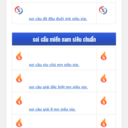
soi cầu đề đầu đuôi mb siêu vip.
soi cầu miền nam siêu chuẩn
soi cầu xỉu chủ mn siêu vip.
soi cầu giải đặc biệt mn siêu vip.
soi cầu giải 8 mn siêu vip.