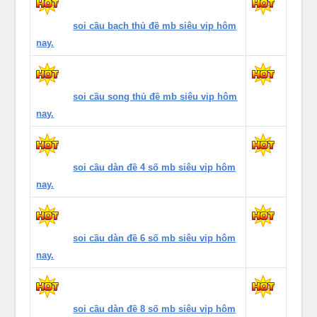
soi cầu bạch thủ đề mb siêu vip hôm
nay.
soi cầu song thủ đề mb siêu vip hôm
nay.
soi cầu dàn đề 4 số mb siêu vip hôm
nay.
soi cầu dàn đề 6 số mb siêu vip hôm
nay.
soi cầu dàn đề 8 số mb siêu vip hôm