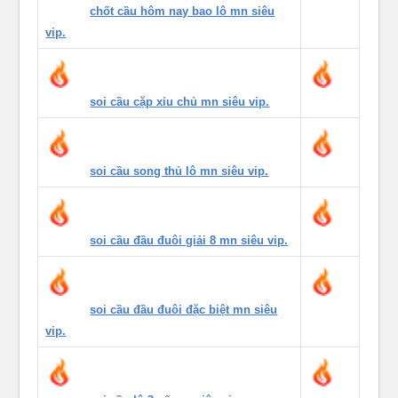
chốt cầu hôm nay bao lô mn siêu
vip.
soi cầu cặp xỉu chủ mn siêu vip.
soi cầu song thủ lô mn siêu vip.
soi cầu đầu đuôi giải 8 mn siêu vip.
soi cầu đầu đuôi đặc biệt mn siêu
vip.