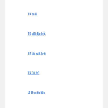
TK đuôi
TK giải đặc biệt
TK lần xuất hiện
TK 00-99
Lô tô miền Bắc