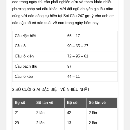
cao trong ngày thì cần phải nghiên cứu và tham khảo nhiều
phương pháp soi cầu khác. Với đội ngũ chuyên gia lâu năm
cùng với các công cụ hiện tại Soi Cầu 247 gợi ý cho anh em
các cặp số có xác suất về cao trong ngày hôm nay.
Cầu đặc biệt
65 – 17
Cầu lô
90 – 65 – 27
Cầu lô xiên
72 – 95 – 61
Cầu bạch thủ
97
Cầu lô kép
44 – 11
2 SỐ CUỐI GIẢI ĐẶC BIỆT VỀ NHIỀU NHẤT
Bộ số
Số lần về
Bộ số
Số lần về
21
2 lần
42
2 lần
29
2 lần
13
2 lần