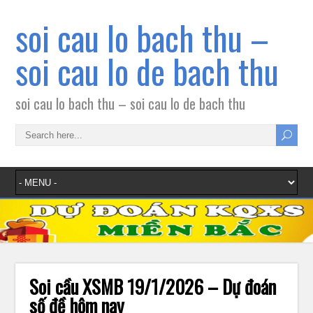
soi cau lo bach thu –
soi cau lo de bach thu
soi cau lo bach thu – soi cau lo de bach thu
Soi cầu XSMB 19/1/2026 – Dự đoán
số đề hôm nay