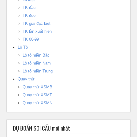
TK đầu
TK đuôi
TK giải đặc biệt
TK lần xuất hiện
TK 00-99
Lô Tô
Lô tô miền Bắc
Lô tô miền Nam
Lô tô miền Trung
Quay thử
Quay thử XSMB
Quay thử XSMT
Quay thử XSMN
DỰ ĐOÁN SOI CẦU mới nhất