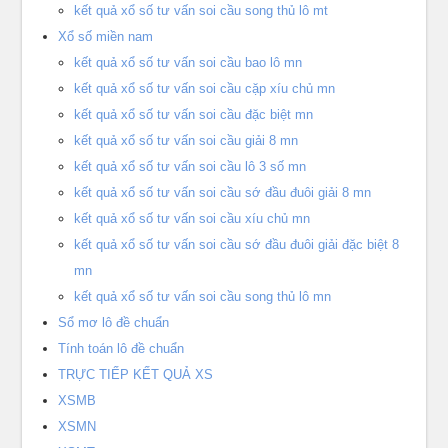
kết quả xổ số tư vấn soi cầu song thủ lô mt
Xổ số miền nam
kết quả xổ số tư vấn soi cầu bao lô mn
kết quả xổ số tư vấn soi cầu cặp xíu chủ mn
kết quả xổ số tư vấn soi cầu đặc biệt mn
kết quả xổ số tư vấn soi cầu giải 8 mn
kết quả xổ số tư vấn soi cầu lô 3 số mn
kết quả xổ số tư vấn soi cầu sớ đầu đuôi giải 8 mn
kết quả xổ số tư vấn soi cầu xíu chủ mn
kết quả xổ số tư vấn soi cầu sớ đầu đuôi giải đặc biệt 8
mn
kết quả xổ số tư vấn soi cầu song thủ lô mn
Sổ mơ lô đề chuẩn
Tính toán lô đề chuẩn
TRỰC TIẾP KẾT QUẢ XS
XSMB
XSMN