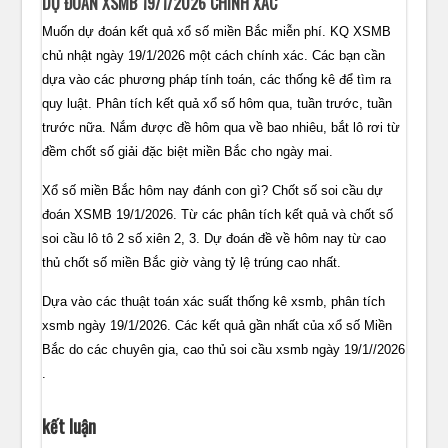
DỰ ĐOÁN XSMB 19/1/2026 CHÍNH XÁC
Muốn dự đoán kết quả xổ số miền Bắc miễn phí. KQ XSMB
chủ nhật ngày 19/1/2026 một cách chính xác. Các bạn cần
dựa vào các phương pháp tính toán, các thống kê để tìm ra
quy luật. Phân tích kết quả xổ số hôm qua, tuần trước, tuần
trước nữa. Nắm được đề hôm qua về bao nhiêu, bắt lô rơi từ
đềm chốt số giải đặc biệt miền Bắc cho ngày mai.
Xổ số miền Bắc hôm nay đánh con gì? Chốt số soi cầu dự
đoán XSMB 19/1/2026. Từ các phân tích kết quả và chốt số
soi cầu lô tô 2 số xiên 2, 3. Dự đoán đề về hôm nay từ cao
thủ chốt số miền Bắc giờ vàng tỷ lệ trúng cao nhất.
Dựa vào các thuật toán xác suất thống kê xsmb, phân tích
xsmb ngày 19/1/2026. Các kết quả gần nhất của xổ số Miền
Bắc do các chuyên gia, cao thủ soi cầu xsmb ngày 19/1//2026
.
kết luận