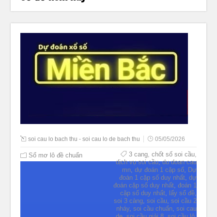
soi cau lo bach thu - soi cau lo de bach thu
05/05/2026
3 cang
,
chốt số soi cầu
,
Sổ mơ lô đề chuẩn
dịch vụ soi cầu
,
du doan cau
mn
,
dự đoán 1 cặp số
,
Dự
đoán 1 cặp số duy nhất
,
dự
đoán cặp số duy nhất
,
đoán 1
cặp số duy nhất
,
lấy số đề
,
soi 3 càng
,
soi cầu
,
soi cầu 2
nháy
,
soi cầu chuẩn
,
soi cau
de
,
soi cầu giải 8
,
soi cầu lô
,