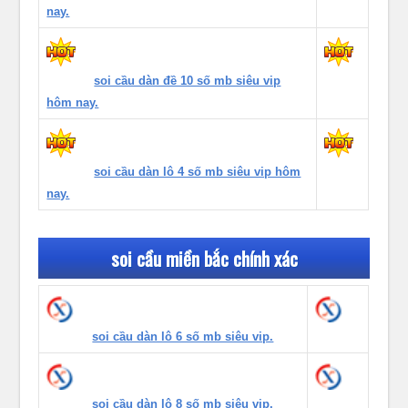
nay.
soi cầu dàn đề 10 số mb siêu vip
hôm nay.
soi cầu dàn lô 4 số mb siêu vip hôm
nay.
soi cầu miền bắc chính xác
soi cầu dàn lô 6 số mb siêu vip.
soi cầu dàn lô 8 số mb siêu vip.