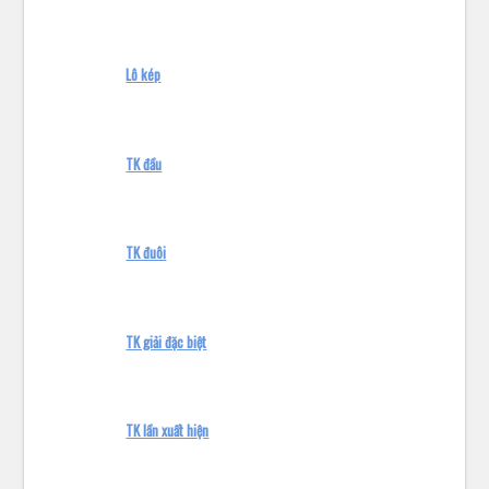
Lô kép
TK đầu
TK đuôi
TK giải đặc biệt
TK lần xuất hiện