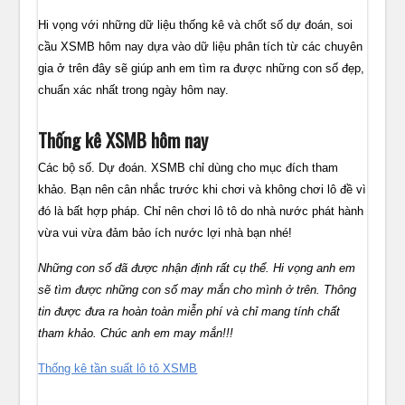
Hi vọng với những dữ liệu thống kê và chốt số dự đoán, soi
cầu XSMB hôm nay dựa vào dữ liệu phân tích từ các chuyên
gia ở trên đây sẽ giúp anh em tìm ra được những con số đẹp,
chuẩn xác nhất trong ngày hôm nay.
Thống kê XSMB hôm nay
Các bộ số. Dự đoán. XSMB chỉ dùng cho mục đích tham
khảo. Bạn nên cân nhắc trước khi chơi và không chơi lô đề vì
đó là bất hợp pháp. Chỉ nên chơi lô tô do nhà nước phát hành
vừa vui vừa đảm bảo ích nước lợi nhà bạn nhé!
Những con số đã được nhận định rất cụ thể. Hi vọng anh em
sẽ tìm được những con số may mắn cho mình ở trên. Thông
tin được đưa ra hoàn toàn miễn phí và chỉ mang tính chất
tham khảo. Chúc anh em may mắn!!!
Thống kê tần suất lô tô XSMB