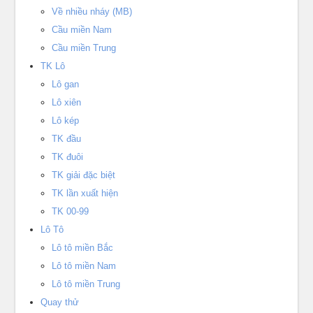
Về nhiều nháy (MB)
Cầu miền Nam
Cầu miền Trung
TK Lô
Lô gan
Lô xiên
Lô kép
TK đầu
TK đuôi
TK giải đặc biệt
TK lần xuất hiện
TK 00-99
Lô Tô
Lô tô miền Bắc
Lô tô miền Nam
Lô tô miền Trung
Quay thử