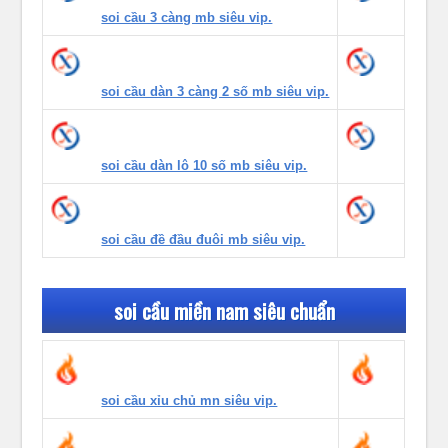
soi cầu 3 càng mb siêu vip.
soi cầu dàn 3 càng 2 số mb siêu vip.
soi cầu dàn lô 10 số mb siêu vip.
soi cầu đề đầu đuôi mb siêu vip.
soi cầu miền nam siêu chuẩn
soi cầu xỉu chủ mn siêu vip.