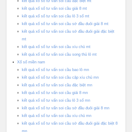
kết quả xổ số tư vấn soi cầu đặc biệt mt
kết quả xổ số tư vấn soi cầu giải 8 mt
kết quả xổ số tư vấn soi cầu lô 3 số mt
kết quả xổ số tư vấn soi cầu sớ đầu đuôi giải 8 mt
kết quả xổ số tư vấn soi cầu sớ đầu đuôi giải đặc biệt
mt
kết quả xổ số tư vấn soi cầu xíu chủ mt
kết quả xổ số tư vấn soi cầu song thủ lô mt
Xổ số miền nam
kết quả xổ số tư vấn soi cầu bao lô mn
kết quả xổ số tư vấn soi cầu cặp xíu chủ mn
kết quả xổ số tư vấn soi cầu đặc biệt mn
kết quả xổ số tư vấn soi cầu giải 8 mn
kết quả xổ số tư vấn soi cầu lô 3 số mn
kết quả xổ số tư vấn soi cầu sớ đầu đuôi giải 8 mn
kết quả xổ số tư vấn soi cầu xíu chủ mn
kết quả xổ số tư vấn soi cầu sớ đầu đuôi giải đặc biệt 8
mn