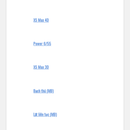
XS Max 4D
Power 6/55
XS Max 3D
Bạch thủ (MB)
Lật liên tục (MB)