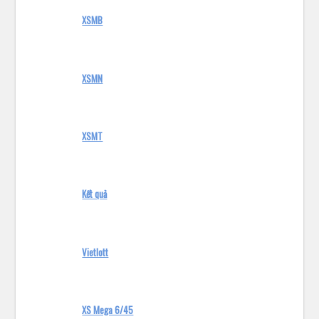
XSMB
XSMN
XSMT
Kết quả
Vietlott
XS Mega 6/45