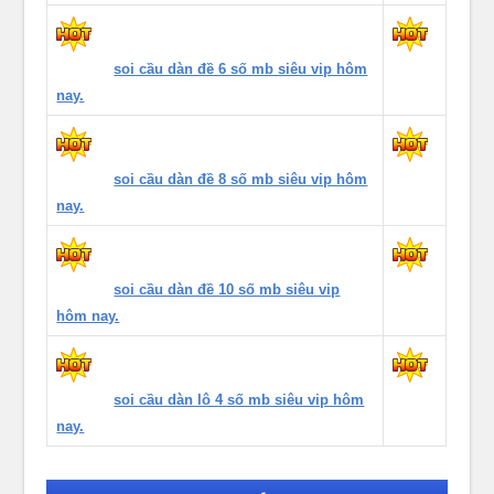
soi cầu dàn đề 6 số mb siêu vip hôm
nay.
soi cầu dàn đề 8 số mb siêu vip hôm
nay.
soi cầu dàn đề 10 số mb siêu vip
hôm nay.
soi cầu dàn lô 4 số mb siêu vip hôm
nay.