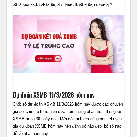
về lô bao nhiêu chắc ăn, dự đoán đề về mấy, ra con gì?
Dự đoán XSMB 11/3/2026 hôm nay
Chốt số dự đoán XSMB 11/3/2026 hôm nay được các chuyên
gia soi cau mb thực hiện dựa trên những phân tích, thống kê
XSMB trong 30 ngày qua. Mời các anh em cùng xem chuyên
gia dự đoán XSMB hôm nay nên đánh số nào đẹp, bộ số nào
dễ về nhất hôm nay.