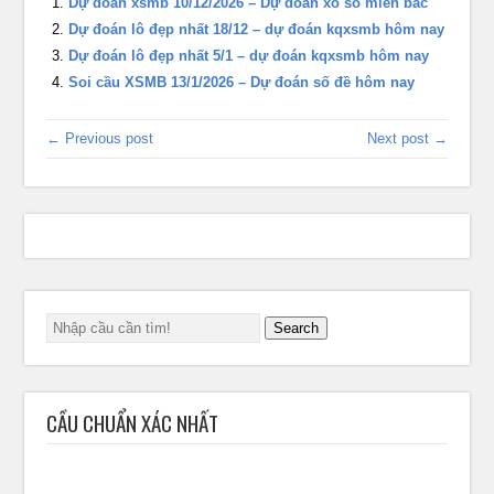
Dự đoán xsmb 10/12/2026 – Dự đoán xổ số miền bắc
Dự đoán lô đẹp nhất 18/12 – dự đoán kqxsmb hôm nay
Dự đoán lô đẹp nhất 5/1 – dự đoán kqxsmb hôm nay
Soi cầu XSMB 13/1/2026 – Dự đoán số đề hôm nay
← Previous post
Next post →
Search
CẦU CHUẨN XÁC NHẤT