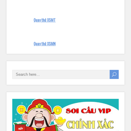
Quay thử XSMT
Quay thử XSMN