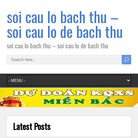
soi cau lo bach thu –
soi cau lo de bach thu
soi cau lo bach thu – soi cau lo de bach thu
Latest Posts