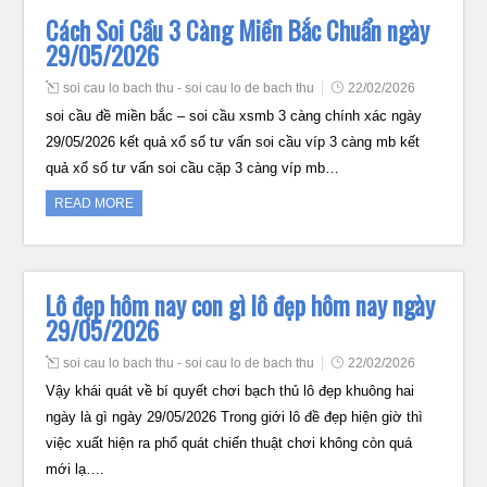
Cách Soi Cầu 3 Càng Miền Bắc Chuẩn ngày
29/05/2026
soi cau lo bach thu - soi cau lo de bach thu
22/02/2026
soi cầu đề miền bắc – soi cầu xsmb 3 càng chính xác ngày
29/05/2026 kết quả xổ số tư vấn soi cầu víp 3 càng mb kết
quả xổ số tư vấn soi cầu cặp 3 càng víp mb…
READ MORE
Lô đẹp hôm nay con gì lô đẹp hôm nay ngày
29/05/2026
soi cau lo bach thu - soi cau lo de bach thu
22/02/2026
Vậy khái quát về bí quyết chơi bạch thủ lô đẹp khuông hai
ngày là gì ngày 29/05/2026 Trong giới lô đề đẹp hiện giờ thì
việc xuất hiện ra phổ quát chiến thuật chơi không còn quá
mới lạ….