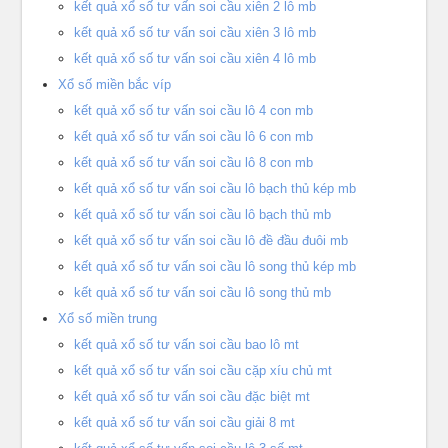
kết quả xổ số tư vấn soi cầu xiên 2 lô mb
kết quả xổ số tư vấn soi cầu xiên 3 lô mb
kết quả xổ số tư vấn soi cầu xiên 4 lô mb
Xổ số miền bắc víp
kết quả xổ số tư vấn soi cầu lô 4 con mb
kết quả xổ số tư vấn soi cầu lô 6 con mb
kết quả xổ số tư vấn soi cầu lô 8 con mb
kết quả xổ số tư vấn soi cầu lô bạch thủ kép mb
kết quả xổ số tư vấn soi cầu lô bạch thủ mb
kết quả xổ số tư vấn soi cầu lô đề đầu đuôi mb
kết quả xổ số tư vấn soi cầu lô song thủ kép mb
kết quả xổ số tư vấn soi cầu lô song thủ mb
Xổ số miền trung
kết quả xổ số tư vấn soi cầu bao lô mt
kết quả xổ số tư vấn soi cầu cặp xíu chủ mt
kết quả xổ số tư vấn soi cầu đặc biệt mt
kết quả xổ số tư vấn soi cầu giải 8 mt