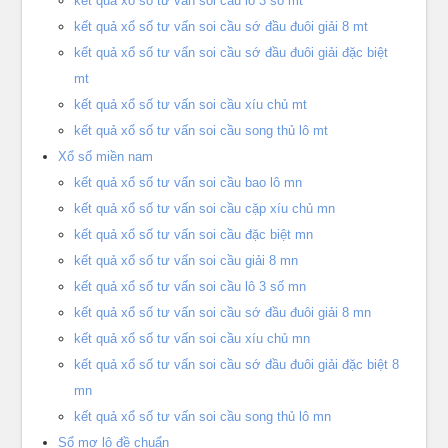
kết quả xổ số tư vấn soi cầu lô 3 số mt
kết quả xổ số tư vấn soi cầu sớ đầu đuôi giải 8 mt
kết quả xổ số tư vấn soi cầu sớ đầu đuôi giải đặc biệt
mt
kết quả xổ số tư vấn soi cầu xíu chủ mt
kết quả xổ số tư vấn soi cầu song thủ lô mt
Xổ số miền nam
kết quả xổ số tư vấn soi cầu bao lô mn
kết quả xổ số tư vấn soi cầu cặp xíu chủ mn
kết quả xổ số tư vấn soi cầu đặc biệt mn
kết quả xổ số tư vấn soi cầu giải 8 mn
kết quả xổ số tư vấn soi cầu lô 3 số mn
kết quả xổ số tư vấn soi cầu sớ đầu đuôi giải 8 mn
kết quả xổ số tư vấn soi cầu xíu chủ mn
kết quả xổ số tư vấn soi cầu sớ đầu đuôi giải đặc biệt 8
mn
kết quả xổ số tư vấn soi cầu song thủ lô mn
Sổ mơ lô đề chuẩn