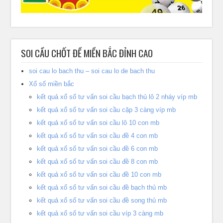
SOI CẦU CHỐT ĐỀ MIỀN BẮC ĐỈNH CAO
soi cau lo bach thu – soi cau lo de bach thu
Xổ số miền bắc
kết quả xổ số tư vấn soi cầu bạch thủ lô 2 nháy víp mb
kết quả xổ số tư vấn soi cầu cặp 3 càng víp mb
kết quả xổ số tư vấn soi cầu lô 10 con mb
kết quả xổ số tư vấn soi cầu đề 4 con mb
kết quả xổ số tư vấn soi cầu đề 6 con mb
kết quả xổ số tư vấn soi cầu đề 8 con mb
kết quả xổ số tư vấn soi cầu đề 10 con mb
kết quả xổ số tư vấn soi cầu đề bạch thủ mb
kết quả xổ số tư vấn soi cầu đề song thủ mb
kết quả xổ số tư vấn soi cầu víp 3 càng mb