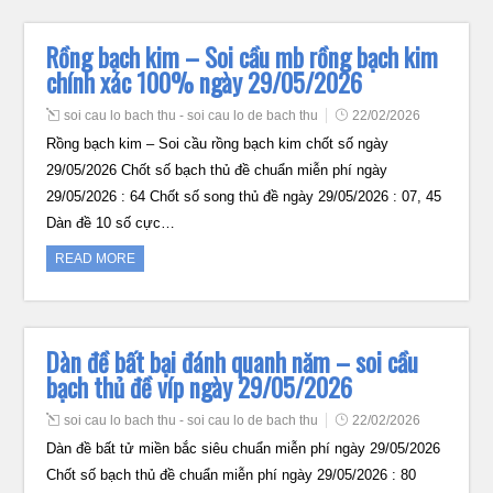
Rồng bạch kim – Soi cầu mb rồng bạch kim
chính xác 100% ngày 29/05/2026
soi cau lo bach thu - soi cau lo de bach thu
22/02/2026
Rồng bạch kim – Soi cầu rồng bạch kim chốt số ngày
29/05/2026 Chốt số bạch thủ đề chuẩn miễn phí ngày
29/05/2026 : 64 Chốt số song thủ đề ngày 29/05/2026 : 07, 45
Dàn đề 10 số cực…
READ MORE
Dàn đề bất bại đánh quanh năm – soi cầu
bạch thủ đề víp ngày 29/05/2026
soi cau lo bach thu - soi cau lo de bach thu
22/02/2026
Dàn đề bất tử miền bắc siêu chuẩn miễn phí ngày 29/05/2026
Chốt số bạch thủ đề chuẩn miễn phí ngày 29/05/2026 : 80