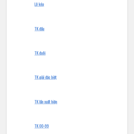
Lô kép
TK đầu
TK đuôi
TK giải đặc biệt
TK lần xuất hiện
TK 00-99