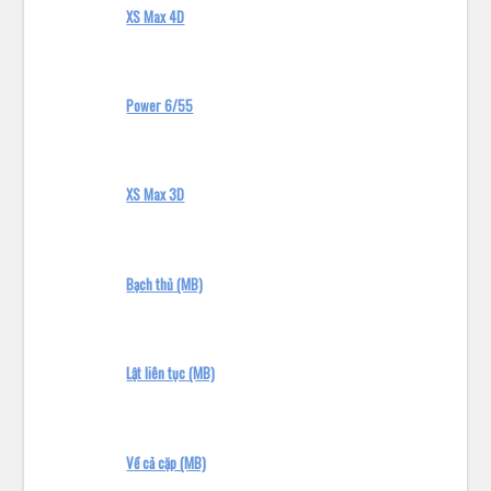
XS Max 4D
Power 6/55
XS Max 3D
Bạch thủ (MB)
Lật liên tục (MB)
Về cả cặp (MB)