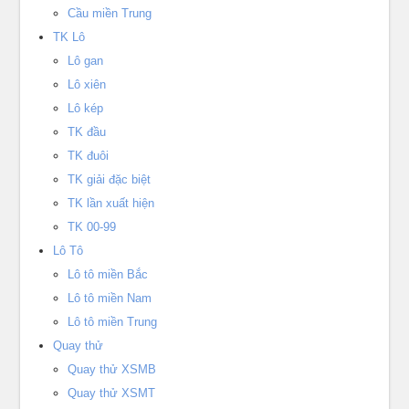
Cầu miền Trung
TK Lô
Lô gan
Lô xiên
Lô kép
TK đầu
TK đuôi
TK giải đặc biệt
TK lần xuất hiện
TK 00-99
Lô Tô
Lô tô miền Bắc
Lô tô miền Nam
Lô tô miền Trung
Quay thử
Quay thử XSMB
Quay thử XSMT