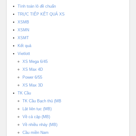
Tính toán lô đề chuẩn
TRỰC TIẾP KẾT QUẢ XS
XSMB
XSMN
XSMT
Kết quả
Vietlott
XS Mega 6/45
XS Max 4D
Power 6/55
XS Max 3D
TK Cầu
TK Cầu Bạch thủ (MB
Lật liên tục (MB)
Về cả cặp (MB)
Về nhiều nháy (MB)
Cầu miền Nam