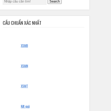
Search
CẦU CHUẨN XÁC NHẤT
XSMB
XSMN
XSMT
Kết quả