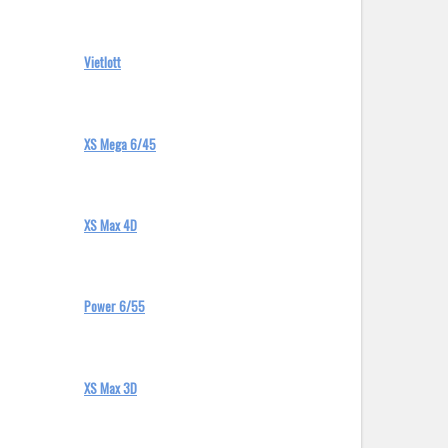
Vietlott
XS Mega 6/45
XS Max 4D
Power 6/55
XS Max 3D