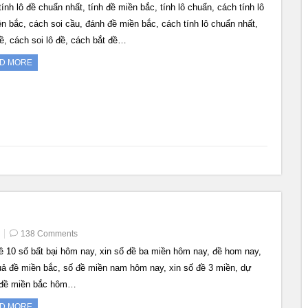
tính lô đề chuẩn nhất, tính đề miền bắc, tính lô chuẩn, cách tính lô
ền bắc, cách soi cầu, đánh đề miền bắc, cách tính lô chuẩn nhất,
đề, cách soi lô đề, cách bắt đề…
D MORE
138 Comments
ề 10 số bất bại hôm nay, xin số đề ba miền hôm nay, đề hom nay,
uả đề miền bắc, số đề miền nam hôm nay, xin số đề 3 miền, dự
 đề miền bắc hôm…
D MORE