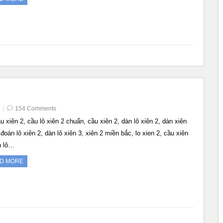
154 Comments
ầu xiên 2, cầu lô xiên 2 chuẩn, cầu xiên 2, dàn lô xiên 2, dàn xiên
đoán lô xiên 2, dàn lô xiên 3, xiên 2 miền bắc, lo xien 2, cầu xiên
n lô…
D MORE