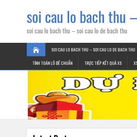
soi cau lo bach thu –
soi cau lo bach thu – soi cau lo de bach thu
SOI CAU LO BACH THU – SOI CAU LO DE BACH THU
TÍNH TOÁN LÔ ĐỀ CHUẨN
TRỰC TIẾP KẾT QUẢ XS
X