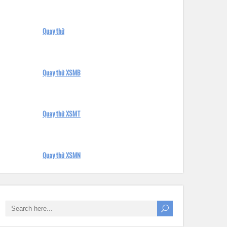
Quay thử
Quay thử XSMB
Quay thử XSMT
Quay thử XSMN