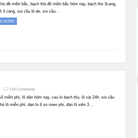
thủ đề miền bắc, bạch thủ đề miền bắc hôm nay, bach thu 3cang,
ề 3 càng, soi cầu lô de, soi cầu…
D MORE
134 Comments
 số miền phí, lô dàn hôm nay, cau lo bạch thu, lô vip 24h, soi cầu
thủ lô miễn phí, dan lo 6 so mien phi, dàn lô xiên 3…