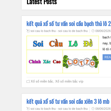
Latest Posts
kết quả xổ số tư vấn soi cầu bạch thủ lô 
soi cau lo bach thu - soi cau lo de bach thu
08/06/2026
bạch 
nay, 
lô tô
REA
Xổ số miền bắc
,
Xổ số miền bắc víp
kết quả xổ số tư vấn soi cầu xiên 3 lô mb
soi cau lo bach thu - soi cau lo de bach thu
08/06/2026