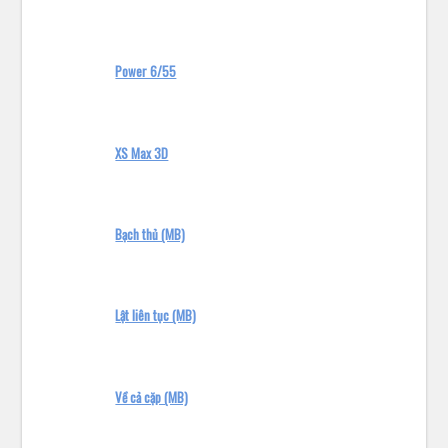
Power 6/55
XS Max 3D
Bạch thủ (MB)
Lật liên tục (MB)
Về cả cặp (MB)