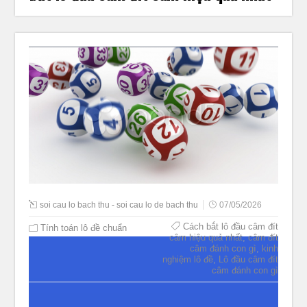
soi cau lo bach thu - soi cau lo de bach thu
07/05/2026
Cách bắt lô đầu câm đít
Tính toán lô đề chuẩn
câm hiệu quả nhất
,
câm đít
câm đánh con gì
,
kinh
nghiệm lô đề
,
Lô đầu câm đít
câm đánh con gì