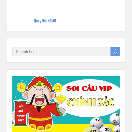
Quay thử XSMN