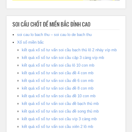
SOI CẦU CHỐT ĐỀ MIỀN BẮC ĐỈNH CAO
soi cau lo bach thu – soi cau lo de bach thu
Xổ số miền bắc
kết quả xổ số tư vấn soi cầu bạch thủ lô 2 nháy víp mb
kết quả xổ số tư vấn soi cầu cặp 3 càng víp mb
kết quả xổ số tư vấn soi cầu lô 10 con mb
kết quả xổ số tư vấn soi cầu đề 4 con mb
kết quả xổ số tư vấn soi cầu đề 6 con mb
kết quả xổ số tư vấn soi cầu đề 8 con mb
kết quả xổ số tư vấn soi cầu đề 10 con mb
kết quả xổ số tư vấn soi cầu đề bạch thủ mb
kết quả xổ số tư vấn soi cầu đề song thủ mb
kết quả xổ số tư vấn soi cầu víp 3 càng mb
kết quả xổ số tư vấn soi cầu xiên 2 lô mb