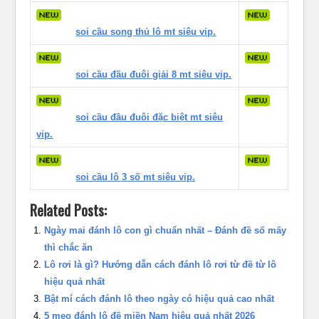
soi cầu song thủ lô mt siêu vip.
soi cầu đầu đuôi giải 8 mt siêu vip.
soi cầu đầu đuôi đặc biệt mt siêu
vip.
soi cầu lô 3 số mt siêu vip.
Related Posts:
Ngày mai đánh lô con gì chuẩn nhất – Đánh đề số mấy
thì chắc ăn
Lô rơi là gì? Hướng dẫn cách đánh lô rơi từ đề từ lô
hiệu quả nhất
Bật mí cách đánh lô theo ngày có hiệu quả cao nhất
5 mẹo đánh lô đề miền Nam hiệu quả nhất 2026