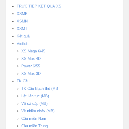
TRỰC TIẾP KẾT QUẢ XS
XSMB
XSMN
XSMT
Kết quả
Vietlott
XS Mega 6/45
XS Max 4D
Power 6/55
XS Max 3D
TK Cầu
TK Cầu Bạch thủ (MB
Lật liên tục (MB)
Về cả cặp (MB)
Về nhiều nháy (MB)
Cầu miền Nam
Cầu miền Trung