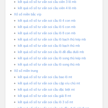
kết quả xổ số tư vấn soi cầu xiên 3 lô mb
kết quả xổ số tư vấn soi cầu xiên 4 lô mb
Xổ số miền bắc víp
kết quả xổ số tư vấn soi cầu lô 4 con mb
kết quả xổ số tư vấn soi cầu lô 6 con mb
kết quả xổ số tư vấn soi cầu lô 8 con mb
kết quả xổ số tư vấn soi cầu lô bạch thủ kép mb
kết quả xổ số tư vấn soi cầu lô bạch thủ mb
kết quả xổ số tư vấn soi cầu lô đề đầu đuôi mb
kết quả xổ số tư vấn soi cầu lô song thủ kép mb
kết quả xổ số tư vấn soi cầu lô song thủ mb
Xổ số miền trung
kết quả xổ số tư vấn soi cầu bao lô mt
kết quả xổ số tư vấn soi cầu cặp xíu chủ mt
kết quả xổ số tư vấn soi cầu đặc biệt mt
kết quả xổ số tư vấn soi cầu giải 8 mt
kết quả xổ số tư vấn soi cầu lô 3 số mt