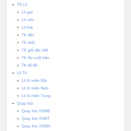
TK Lô
Lô gan
Lô xiên
Lô kép
TK đầu
TK đuôi
TK giải đặc biệt
TK lần xuất hiện
TK 00-99
Lô Tô
Lô tô miền Bắc
Lô tô miền Nam
Lô tô miền Trung
Quay thử
Quay thử XSMB
Quay thử XSMT
Quay thử XSMN