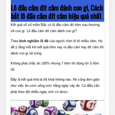
Lô đầu câm đít câm đánh con gì, Cách
bắt lô đầu câm đít câm hiệu quả nhất
Kết quả xổ số miền Bắc có lô đầu câm đít hôm sau thường
về con gì. Lô đầu câm đít câm đánh con gì?
Theo
kinh nghiệm lô đề
của người chơi lô tô nhiều năm. Họ
để ý rằng mỗi khi kết quả hôm nay ra đầu câm hay đít câm thì
đánh con gì sẽ trúng.
Không phải chắc ăn 100% nhưng 7 hôm thì đúng tới 5 hôm
rồi.
Đấy là kết quả khá là tốt khải không nào. Nó cũng đơn giản
như việc ăn cơm uống ước hằng ngày vậy đó. Có điều cần
phải theo dõi nhiều ngày mới có được.