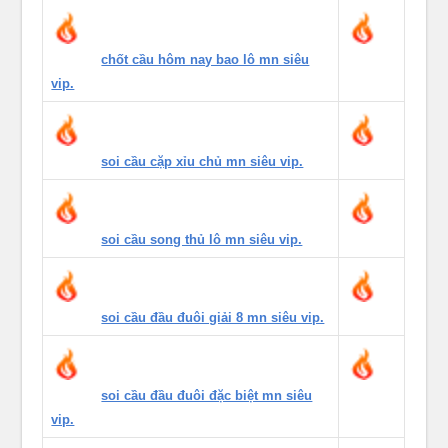
chốt cầu hôm nay bao lô mn siêu
vip.
soi cầu cặp xỉu chủ mn siêu vip.
soi cầu song thủ lô mn siêu vip.
soi cầu đầu đuôi giải 8 mn siêu vip.
soi cầu đầu đuôi đặc biệt mn siêu
vip.