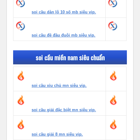
soi cầu dàn lô 10 số mb siêu vip.
soi cầu đề đầu đuôi mb siêu vip.
soi cầu miền nam siêu chuẩn
soi cầu xỉu chủ mn siêu vip.
soi cầu giải đặc biệt mn siêu vip.
soi cầu giải 8 mn siêu vip.