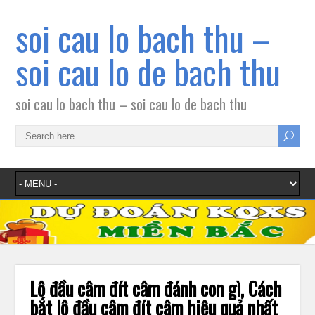
soi cau lo bach thu –
soi cau lo de bach thu
soi cau lo bach thu – soi cau lo de bach thu
Lô đầu câm đít câm đánh con gì, Cách
bắt lô đầu câm đít câm hiệu quả nhất