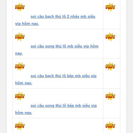
soi cầu bạch thủ lô 2 nháy mb siêu
vip hôm nay.
soi cầu song thủ lô mb siêu vip hôm
nay.
soi cầu bạch thủ lô kép mb siêu vip
hôm nay.
soi cầu song thủ lô kép mb siêu vip
hôm nay.