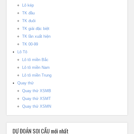
Lô kép
TK đầu
TK đuôi
TK giải đặc biệt
TK lần xuất hiện
TK 00-99
Lô Tô
Lô tô miền Bắc
Lô tô miền Nam
Lô tô miền Trung
Quay thử
Quay thử XSMB
Quay thử XSMT
Quay thử XSMN
DỰ ĐOÁN SOI CẦU mới nhất