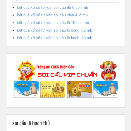
kết quả xổ số tư vấn soi cầu đề 6 con mb
kết quả xổ số tư vấn soi cầu xiên 4 lô mb
kết quả xổ số tư vấn soi cầu lô 10 con mb
kết quả xổ số tư vấn soi cầu lô song thủ mb
kết quả xổ số tư vấn soi cầu lô bạch thủ mb
soi cầu lô bạch thủ