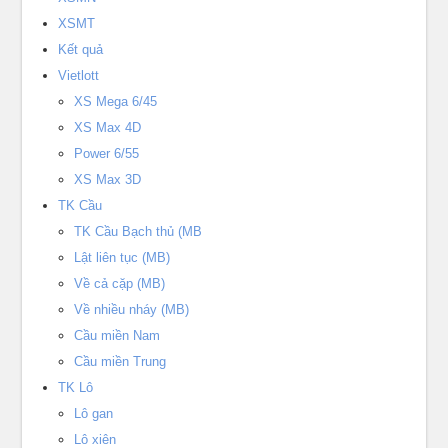
XSMT
Kết quả
Vietlott
XS Mega 6/45
XS Max 4D
Power 6/55
XS Max 3D
TK Cầu
TK Cầu Bạch thủ (MB
Lật liên tục (MB)
Về cả cặp (MB)
Về nhiều nháy (MB)
Cầu miền Nam
Cầu miền Trung
TK Lô
Lô gan
Lô xiên