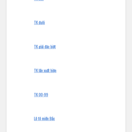
TK đuôi
TK giải đặc biệt
TK lần xuất hiện
TK 00-99
Lô tô miền Bắc