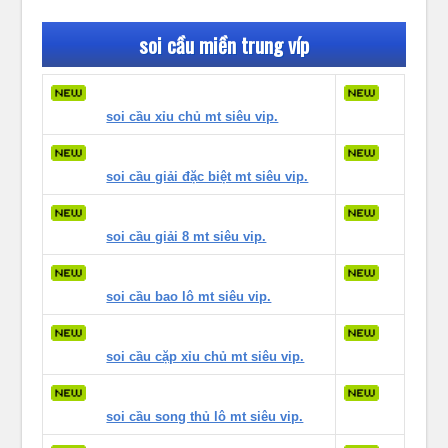
soi cầu miền trung víp
soi cầu xỉu chủ mt siêu vip.
soi cầu giải đặc biệt mt siêu vip.
soi cầu giải 8 mt siêu vip.
soi cầu bao lô mt siêu vip.
soi cầu cặp xỉu chủ mt siêu vip.
soi cầu song thủ lô mt siêu vip.