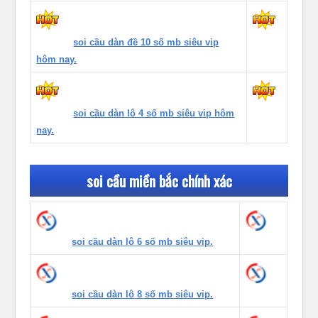
soi cầu dàn đề 10 số mb siêu vip
hôm nay.
soi cầu dàn lô 4 số mb siêu vip hôm
nay.
soi cầu miền bắc chính xác
soi cầu dàn lô 6 số mb siêu vip.
soi cầu dàn lô 8 số mb siêu vip.