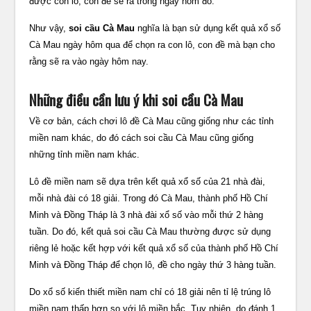
được con lô, con đề sẽ ra trong ngày hôm đó.
Như vậy,
soi cầu Cà Mau
nghĩa là bạn sử dụng kết quả xổ số
Cà Mau ngày hôm qua để chọn ra con lô, con đề mà bạn cho
rằng sẽ ra vào ngày hôm nay.
Những điều cần lưu ý khi soi cầu Cà Mau
Về cơ bản, cách chơi lô đề Cà Mau cũng giống như các tỉnh
miền nam khác, do đó cách soi cầu Cà Mau cũng giống
những tỉnh miền nam khác.
Lô đề miền nam sẽ dựa trên kết quả xổ số của 21 nhà đài,
mỗi nhà đài có 18 giải. Trong đó Cà Mau, thành phố Hồ Chí
Minh và Đồng Tháp là 3 nhà đài xổ số vào mỗi thứ 2 hàng
tuần. Do đó, kết quả soi cầu Cà Mau thường được sử dụng
riêng lẻ hoặc kết hợp với kết quả xổ số của thành phố Hồ Chí
Minh và Đồng Tháp để chọn lô, đề cho ngày thứ 3 hàng tuần.
Do xổ số kiến thiết miền nam chỉ có 18 giải nên tỉ lệ trúng lô
miền nam thấp hơn so với lô miền bắc. Tuy nhiên, do đánh 1