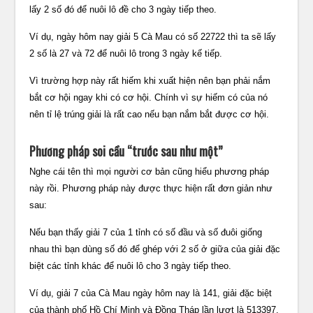
lấy 2 số đó để nuôi lô đề cho 3 ngày tiếp theo.
Ví dụ, ngày hôm nay giải 5 Cà Mau có số 22722 thì ta sẽ lấy
2 số là 27 và 72 để nuôi lô trong 3 ngày kế tiếp.
Vì trường hợp này rất hiếm khi xuất hiện nên bạn phải nắm
bắt cơ hội ngay khi có cơ hội. Chính vì sự hiếm có của nó
nên tỉ lệ trúng giải là rất cao nếu bạn nắm bắt được cơ hội.
Phương pháp soi cầu “trước sau như một”
Nghe cái tên thì mọi người cơ bản cũng hiểu phương pháp
này rồi. Phương pháp này được thực hiện rất đơn giản như
sau:
Nếu bạn thấy giải 7 của 1 tỉnh có số đầu và số đuôi giống
nhau thì bạn dùng số đó để ghép với 2 số ở giữa của giải đặc
biệt các tỉnh khác để nuôi lô cho 3 ngày tiếp theo.
Ví dụ, giải 7 của Cà Mau ngày hôm nay là 141, giải đặc biệt
của thành phố Hồ Chí Minh và Đồng Tháp lần lượt là 513397,