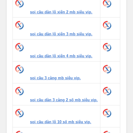
soi cầu dàn lô xiên 2 mb siêu vip.
soi cầu dàn lô xiên 3 mb siêu vip.
soi cầu dàn lô xiên 4 mb siêu vip.
soi cầu 3 càng mb siêu vip.
soi cầu dàn 3 càng 2 số mb siêu vip.
soi cầu dàn lô 10 số mb siêu vip.