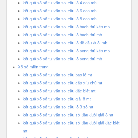
kết quả xổ số tư vấn soi cầu lô 4 con mb
kết quả xổ số tư vấn soi cầu lô 6 con mb
kết quả xổ số tư vấn soi cầu lô 8 con mb
kết quả xổ số tư vấn soi cầu lô bạch thủ kép mb
kết quả xổ số tư vấn soi cầu lô bạch thủ mb
kết quả xổ số tư vấn soi cầu lô đề đầu đuôi mb
kết quả xổ số tư vấn soi cầu lô song thủ kép mb
kết quả xổ số tư vấn soi cầu lô song thủ mb
Xổ số miền trung
kết quả xổ số tư vấn soi cầu bao lô mt
kết quả xổ số tư vấn soi cầu cặp xíu chủ mt
kết quả xổ số tư vấn soi cầu đặc biệt mt
kết quả xổ số tư vấn soi cầu giải 8 mt
kết quả xổ số tư vấn soi cầu lô 3 số mt
kết quả xổ số tư vấn soi cầu sớ đầu đuôi giải 8 mt
kết quả xổ số tư vấn soi cầu sớ đầu đuôi giải đặc biệt
mt